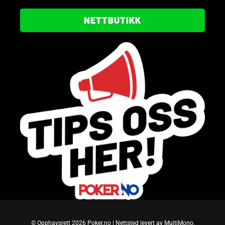
NETTBUTIKK
© Opphavsrett 2026 Poker.no | Nettsted levert av MultiMono,