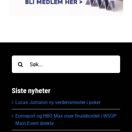
Søk
etter:
Siste nyheter
Lucas Jumalon ny verdensmester i poker
Eurosport og HBO Max viser finalebordet i WSOP
Main Event direkte