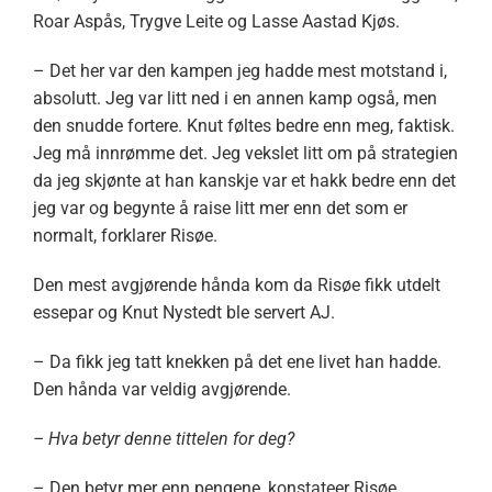
Roar Aspås, Trygve Leite og Lasse Aastad Kjøs.
– Det her var den kampen jeg hadde mest motstand i,
absolutt. Jeg var litt ned i en annen kamp også, men
den snudde fortere. Knut føltes bedre enn meg, faktisk.
Jeg må innrømme det. Jeg vekslet litt om på strategien
da jeg skjønte at han kanskje var et hakk bedre enn det
jeg var og begynte å raise litt mer enn det som er
normalt, forklarer Risøe.
Den mest avgjørende hånda kom da Risøe fikk utdelt
essepar og Knut Nystedt ble servert AJ.
– Da fikk jeg tatt knekken på det ene livet han hadde.
Den hånda var veldig avgjørende.
– Hva betyr denne tittelen for deg?
– Den betyr mer enn pengene, konstateer Risøe.