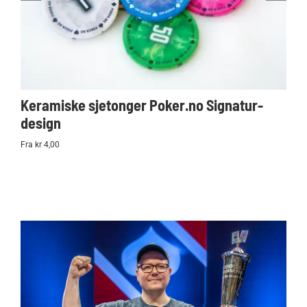
Keramiske sjetonger Poker.no Signatur-
Ko
design
Po
Fra kr 4,00
kr