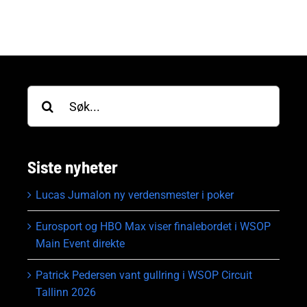
Søk
etter:
Siste nyheter
Lucas Jumalon ny verdensmester i poker
Eurosport og HBO Max viser finalebordet i WSOP
Main Event direkte
Patrick Pedersen vant gullring i WSOP Circuit
Tallinn 2026