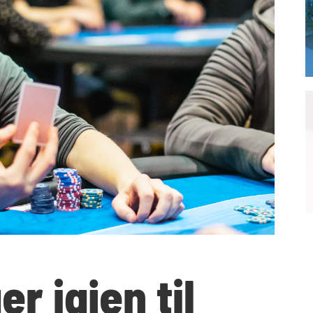
r igjen til