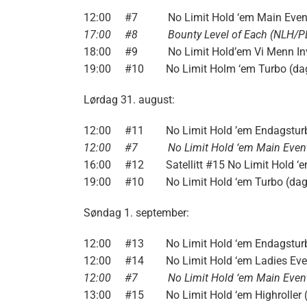
12:00 #7 No Limit Hold ‘em Main Event
17:00 #8 Bounty Level of Each (NLH/PLO
18:00 #9 No Limit Hold’em Vi Menn Invita
19:00 #10 No Limit Holm ‘em Turbo 
Lørdag 31. august:
12:00 #11 No Limit Hold ’em En
12:00 #7 No Limit Hold ‘em Main Event
16:00 #12 Satellitt #15 No Limit Hold 
19:00 #10 No Limit Hold ‘em Turbo (dag 
Søndag 1. september:
12:00 #13 No Limit Hold ‘em En
12:00 #14 No Limit Hold ‘em Ladies Eve
12:00 #7 No Limit Hold ‘em Main Event
13:00 #15 No Limit Hold ‘em Highroll