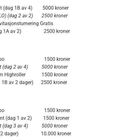
 (dag 1B av 4) 5000 kroner
) (dag 2 av 2) 2500 kroner
sjonsturnering Gratis
(dag 1A av 2) 2500 kroner
dagsturbo 1500 kroner
 (dag 2 av 4) 5000 kroner
‘em Highroller 1500 kroner
1B av 2 dager) 2500 kroner
dagsturbo 1500 kroner
nt (dag 1 av 2) 1500 kroner
 (dag 3 av 4) 5000 kroner
er (2 dager) 10.000 kroner