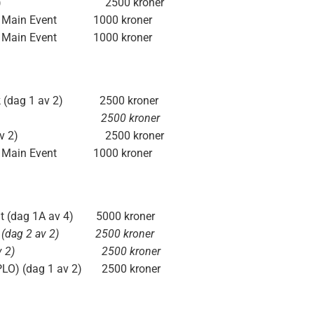
g 1 av 2) 2500 kroner
‘em Main Event 1000 kroner
‘em Main Event 1000 kroner
 (dag 1 av 2) 2500 kroner
g 2 av 2) 2500 kroner
ag 1 av 2) 2500 kroner
‘em Main Event 1000 kroner
 (dag 1A av 4) 5000 kroner
 (dag 2 av 2) 2500 kroner
ag 2 av 2) 2500 kroner
O) (dag 1 av 2) 2500 kroner