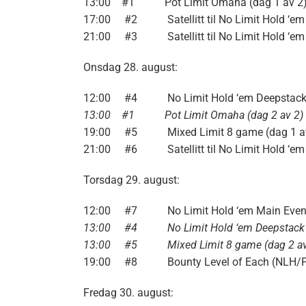
13:00 #1 Pot Limit Omaha (da
17:00 #2 Satellitt til No Limit Hold 
21:00 #3 Satellitt til No Limit Hold 
Onsdag 28. august:
12:00 #4 No Limit Hold ‘em Deepstack
13:00 #1 Pot Limit Omaha (da
19:00 #5 Mixed Limit 8 game (d
21:00 #6 Satellitt til No Limit Hold 
Torsdag 29. august:
12:00 #7 No Limit Hold ‘em Main Event
13:00 #4 No Limit Hold ‘em Deepstack
13:00 #5 Mixed Limit 8 game (d
19:00 #8 Bounty Level of Each (NLH/PL
Fredag 30. august: