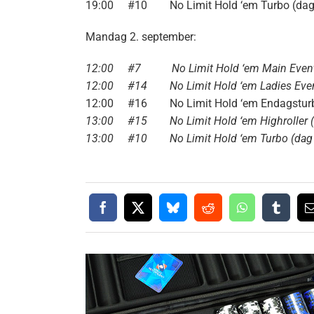
19:00 #10 No Limit Hold ‘em Turbo (dag 
Mandag 2. september:
12:00 #7 No Limit Hold ‘em Main Event
12:00 #14 No Limit Hold ‘em Ladies Even
12:00 #16 No Limit Hold ‘em En
13:00 #15 No Limit Hold ‘em Highrolle
13:00 #10 No Limit Hold ‘em Turbo (dag