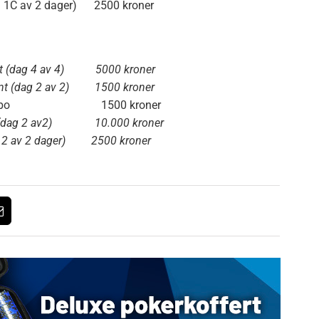
1C av 2 dager) 2500 kroner
 (dag 4 av 4) 5000 kroner
t (dag 2 av 2) 1500 kroner
dagsturbo 1500 kroner
r (dag 2 av2) 10.000 kroner
 2 av 2 dager) 2500 kroner