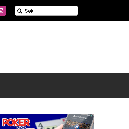
Søk
etter: