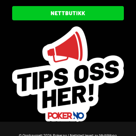
NETTBUTIKK
© Opphavsrett 2026 Poker.no | Nettsted levert av MultiMono,