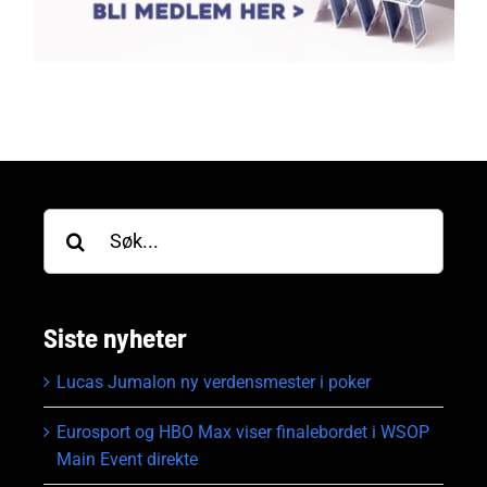
Søk
etter:
Siste nyheter
Lucas Jumalon ny verdensmester i poker
Eurosport og HBO Max viser finalebordet i WSOP
Main Event direkte