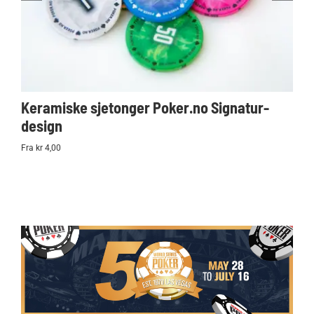
Keramiske sjetonger Poker.no Signatur-
Ko
design
Po
Fra kr 4,00
kr