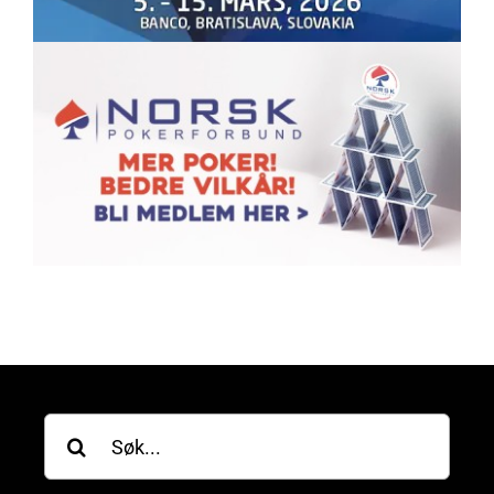
Søk
etter: