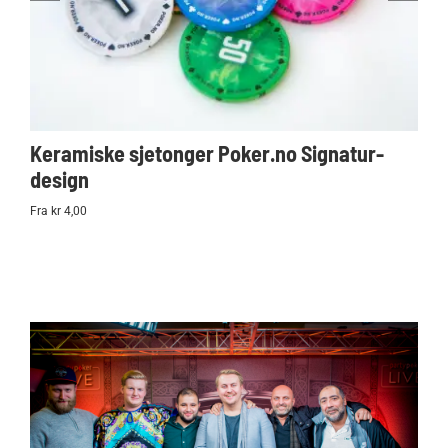
Keramiske sjetonger Poker.no Signatur-
Ko
design
Po
Fra kr 4,00
kr