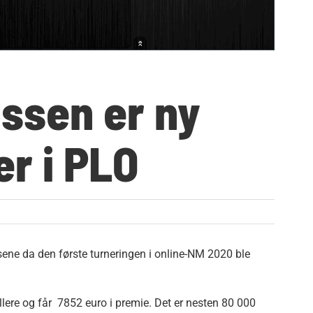
ssen er ny
r i PLO
sene da den første turneringen i online-NM 2020 ble
lere og får 7852 euro i premie. Det er nesten 80 000