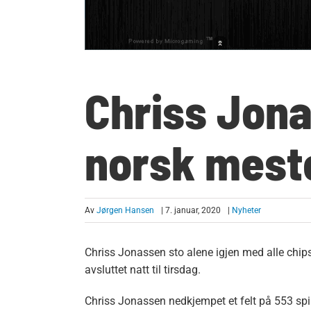
Chriss Jona
norsk meste
Av
Jørgen Hansen
| 7. januar, 2020
|
Nyheter
Chriss Jonassen sto alene igjen med alle chip
avsluttet natt til tirsdag.
Chriss Jonassen nedkjempet et felt på 553 spil