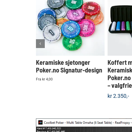
KJØP
Detaljer
Keramiske sjetonger
Koffert 
Poker.no Signatur-design
Keramisk
Poker.no
Fra kr 4,00
– valgfri
kr
2.350,-