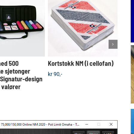
Dette
KJØP
KJØP
produktet
Detaljer
Detaljer
har
flere
varianter.
Alternativene
kan
velges
med 500
Kortstokk NM (i cellofan)
Koff
på
produktsiden
e sjetonger
sjet
kr
90,-
 Signatur-design
valgf
e valører
kr
1.5