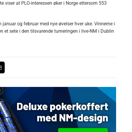
tte viser at PLO-interessen øker i Norge ettersom 553
 januar og februar med nye øvelser hver uke. Vinnerne i
en et sete i den tilsvarende turneringen i live-NM i Dublin