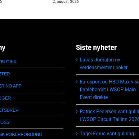
26
2. august, 2026
ny
Siste nyheter
Lucas Jumalon ny
TBUTIKK
verdensmester i poker
ETER
Eurosport og HBO Max vise
ER.NO APP
finalebordet i WSOP Main
Event direkte
GGER
ETSBREV
Patrick Pedersen vant gullr
i WSOP Circuit Tallinn 202
 OSS!
Tarjei Forus vant gullring i
SK POKERFORBUND