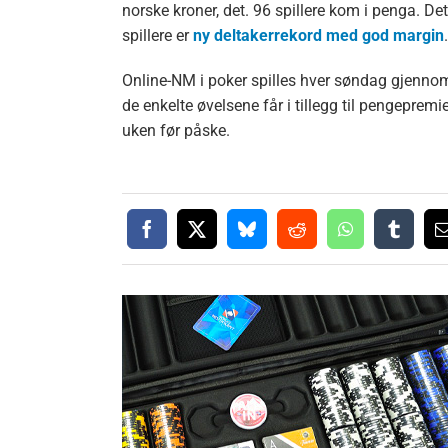
norske kroner, det. 96 spillere kom i penga. De
spillere er
ny deltakerrekord med god margin
.
Online-NM i poker spilles hver søndag gjennom
de enkelte øvelsene får i tillegg til pengepremi
uken før påske.