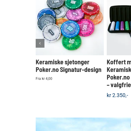
KJØP
Detaljer
Keramiske sjetonger
Koffert 
Poker.no Signatur-design
Keramisk
Poker.no
Fra kr 4,00
– valgfri
kr
2.350,-