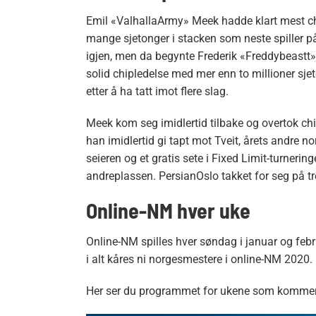
Emil «ValhallaArmy» Meek hadde klart mest chip
mange sjetonger i stacken som neste spiller på l
igjen, men da begynte Frederik «Freddybeastt» 
solid chipledelse med mer enn to millioner sje
etter å ha tatt imot flere slag.
Meek kom seg imidlertid tilbake og overtok chi
han imidlertid gi tapt mot Tveit, årets andre n
seieren og et gratis sete i Fixed Limit-turneri
andreplassen. PersianOslo takket for seg på t
Online-NM hver uke
Online-NM spilles hver søndag i januar og feb
i alt kåres ni norgesmestere i online-NM 2020.
Her ser du programmet for ukene som kommer