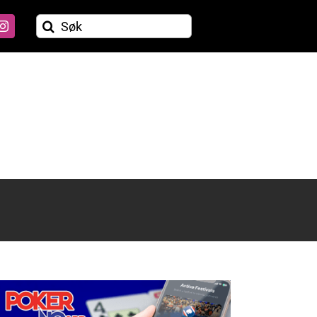
Søk
etter: