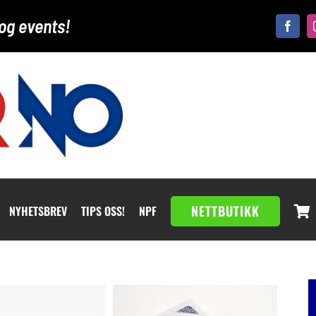
og events!
NETTBUTIKK
NYHETSBREV
TIPS OSS!
NPF