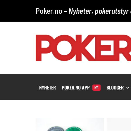
Skip
Poker.no –
Nyheter, pokerutstyr 
to
content
NYHETER
POKER.NO APP
BLOGGER
NY!