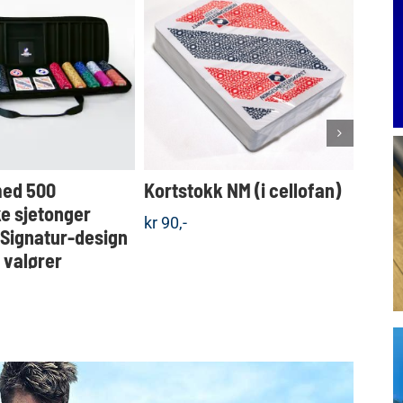
Dette
KJØP
KJØP
produktet
Detaljer
Detaljer
har
flere
varianter.
Alternativene
kan
velges
med 500
Kortstokk NM (i cellofan)
Koff
på
produktsiden
e sjetonger
sjet
kr
90,-
 Signatur-design
valgf
e valører
kr
1.5