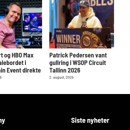
t og HBO Max
Patrick Pedersen vant
Tar
alebordet i
gullring i WSOP Circuit
i W
n Event direkte
Tallinn 2026
2. au
26
2. august, 2026
ny
Siste nyheter