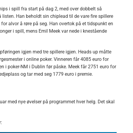
s i spill fra start på dag 2, med over dobbelt så
isten. Han beholdt sin chiplead til de vare fire spillere
for alvor å røre på seg. Han overtok på et tidspunkt en
tonger i spill, mens Emil Meek var nede i knestående
pføringen igjen med tre spillere igjen. Heads up måtte
orgesmester i online poker. Vinneren får 4085 euro for
ngen i poker-NM i Dublin før påske. Meek får 2751 euro for
redjeplass og tar med seg 1779 euro i premie.
ruar med nye øvelser på programmet hver helg. Det skal
: