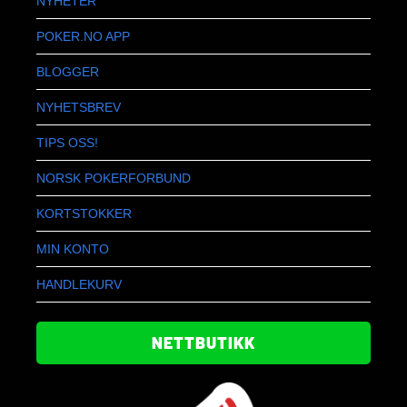
NYHETER
POKER.NO APP
BLOGGER
NYHETSBREV
TIPS OSS!
NORSK POKERFORBUND
KORTSTOKKER
MIN KONTO
HANDLEKURV
NETTBUTIKK