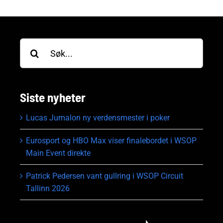
Søk
etter:
Siste nyheter
Lucas Jumalon ny verdensmester i poker
Eurosport og HBO Max viser finalebordet i WSOP
Main Event direkte
Patrick Pedersen vant gullring i WSOP Circuit
Tallinn 2026