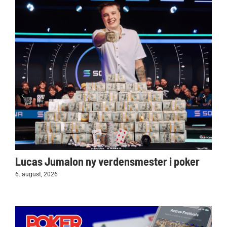
Lucas Jumalon ny verdensmester i poker
6. august, 2026