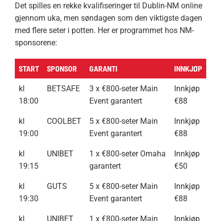
Det spilles en rekke kvalifiseringer til Dublin-NM online
gjennom uka, men søndagen som den viktigste dagen
med flere seter i potten. Her er programmet hos NM-
sponsorene:
START
SPONSOR
GARANTI
INNKJØP
kl
BETSAFE
3 x €800-seter Main
Innkjøp
18:00
Event garantert
€88
kl
COOLBET
5 x €800-seter Main
Innkjøp
19:00
Event garantert
€88
kl
UNIBET
1 x €800-seter Omaha
Innkjøp
19:15
garantert
€50
kl
GUTS
5 x €800-seter Main
Innkjøp
19:30
Event garantert
€88
kl
UNIBET
1 x €800-seter Main
Innkjøp