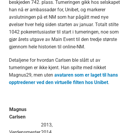
beskjeden 742. plass. Turneringen gikk hos selskapet
han nå er ambassadør for, Unibet, og markerer
avslutningen på et NM som har pågått med nye
øvelser hver helg siden starten av januar. Totalt stilte
1042 pokerentusiaster til start i turneringen, noe som
gjør årets utgave av Main Event til den tredje største
gjennom hele historien til online-NM.
Detaljene for hvordan Carlsen ble slått ut av
turneringen er ikke kjent. Han spilte med nikket
Magnus29, men uten
avataren som er laget til hans
opptredener ved den virtuelle filten hos Unibet
.
Magnus
Carlsen
2013,
Verdensmester
2014,