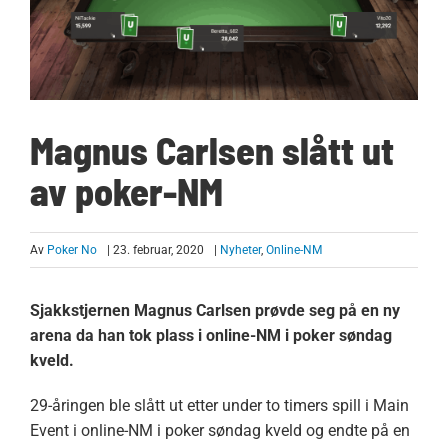
Magnus Carlsen slått ut
av poker-NM
Av
Poker No
| 23. februar, 2020
|
Nyheter
,
Online-NM
Sjakkstjernen Magnus Carlsen prøvde seg på en ny
arena da han tok plass i online-NM i poker søndag
kveld.
29-åringen ble slått ut etter under to timers spill i Main
Event i online-NM i poker søndag kveld og endte på en