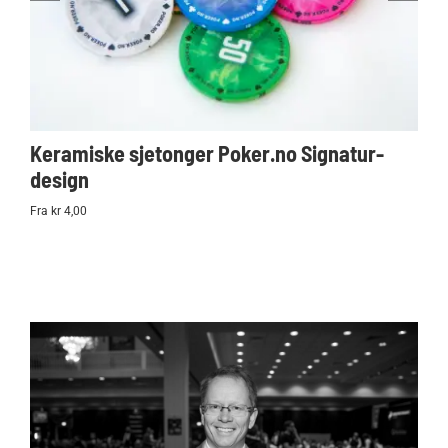
Keramiske sjetonger Poker.no Signatur-
Ko
design
Po
Fra kr 4,00
kr