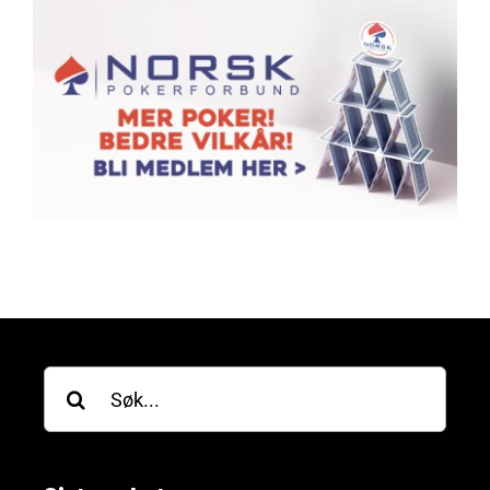
Søk
etter: