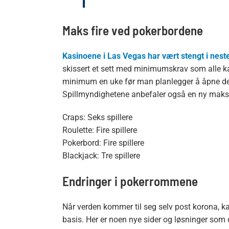
Maks fire ved pokerbordene
Kasinoene i Las Vegas har vært stengt i nes
skissert et sett med minimumskrav som alle ka
minimum en uke før man planlegger å åpne der d
Spillmyndighetene anbefaler også en ny maksgr
Craps: Seks spillere
Roulette: Fire spillere
Pokerbord: Fire spillere
Blackjack: Tre spillere
Endringer i pokerrommene
Når verden kommer til seg selv post korona, 
basis. Her er noen nye sider og løsninger som 