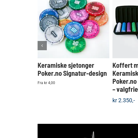
KJØP
Detaljer
Keramiske sjetonger
Koffert 
Poker.no Signatur-design
Keramisk
Poker.no
Fra kr 4,00
– valgfri
kr
2.350,-