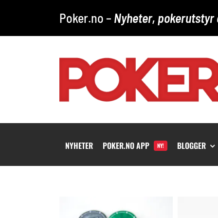
Skip
Poker.no –
Nyheter, pokerutstyr 
to
content
NYHETER
POKER.NO APP
BLOGGER
NY!