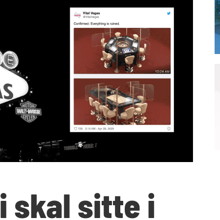
i skal sitte i