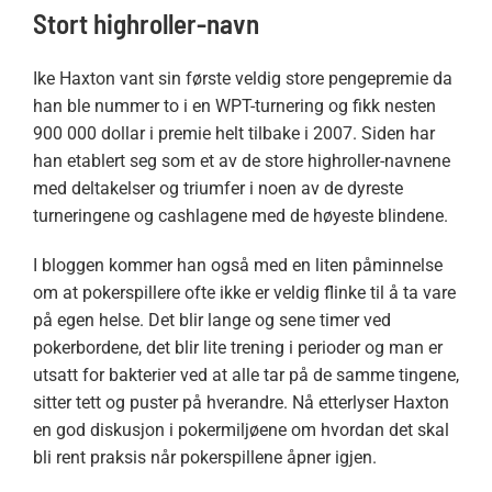
Stort highroller-navn
Ike Haxton vant sin første veldig store pengepremie da
han ble nummer to i en WPT-turnering og fikk nesten
900 000 dollar i premie helt tilbake i 2007. Siden har
han etablert seg som et av de store highroller-navnene
med deltakelser og triumfer i noen av de dyreste
turneringene og cashlagene med de høyeste blindene.
I bloggen kommer han også med en liten påminnelse
om at pokerspillere ofte ikke er veldig flinke til å ta vare
på egen helse. Det blir lange og sene timer ved
pokerbordene, det blir lite trening i perioder og man er
utsatt for bakterier ved at alle tar på de samme tingene,
sitter tett og puster på hverandre. Nå etterlyser Haxton
en god diskusjon i pokermiljøene om hvordan det skal
bli rent praksis når pokerspillene åpner igjen.