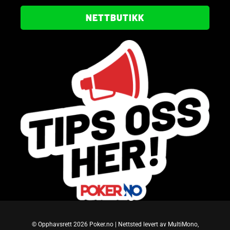
NETTBUTIKK
© Opphavsrett 2026 Poker.no | Nettsted levert av MultiMono,