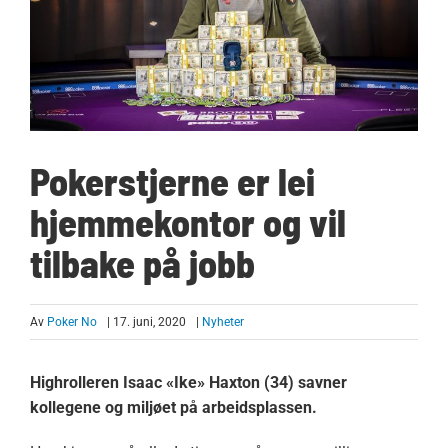
Pokerstjerne er lei
hjemmekontor og vil
tilbake på jobb
Av
Poker No
| 17. juni, 2020
|
Nyheter
Highrolleren Isaac «Ike» Haxton (34) savner
kollegene og miljøet på arbeidsplassen.