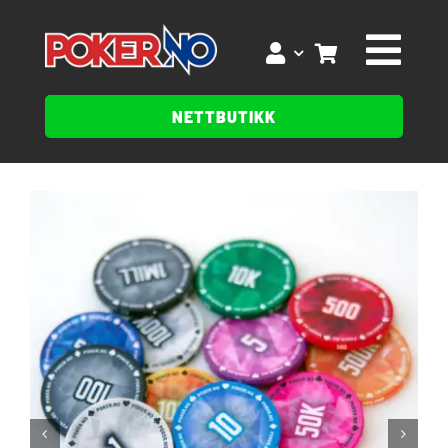
Skip
to
Togg
content
NETTBUTIKK
Navig
KJØP
Detaljer