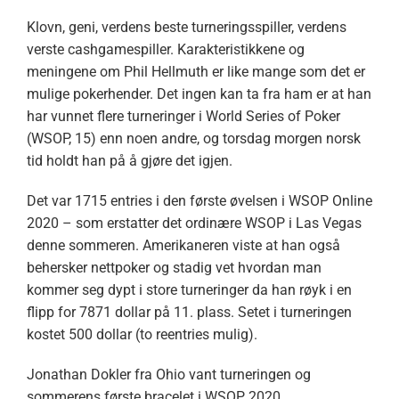
Klovn, geni, verdens beste turneringsspiller, verdens
verste cashgamespiller. Karakteristikkene og
meningene om Phil Hellmuth er like mange som det er
mulige pokerhender. Det ingen kan ta fra ham er at han
har vunnet flere turneringer i World Series of Poker
(WSOP, 15) enn noen andre, og torsdag morgen norsk
tid holdt han på å gjøre det igjen.
Det var 1715 entries i den første øvelsen i WSOP Online
2020 – som erstatter det ordinære WSOP i Las Vegas
denne sommeren. Amerikaneren viste at han også
behersker nettpoker og stadig vet hvordan man
kommer seg dypt i store turneringer da han røyk i en
flipp for 7871 dollar på 11. plass. Setet i turneringen
kostet 500 dollar (to reentries mulig).
Jonathan Dokler fra Ohio vant turneringen og
sommerens første bracelet i WSOP 2020.