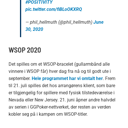
#POSITIVITY
pic.twitter.com/fiBLoOKXRQ
— phil_hellmuth (@phil_hellmuth)
June
30, 2020
WSOP 2020
Det spilles om et WSOP-bracelet (gullarmbånd alle
vinnere i WSOP får) hver dag fra nå og til godt ute i
september.
Hele programmet har vi omtalt her
. Frem
til 21. juli spilles det hos arrangørens klient, som bare
er tilgjengelig for spillere med fysisk tilstedeværelse i
Nevada eller New Jersey. 21. juni åpner andre halvdel
av serien i GGPoker-nettverket, der resten av verden
kobler seg på i kampen om WSOP-titler.