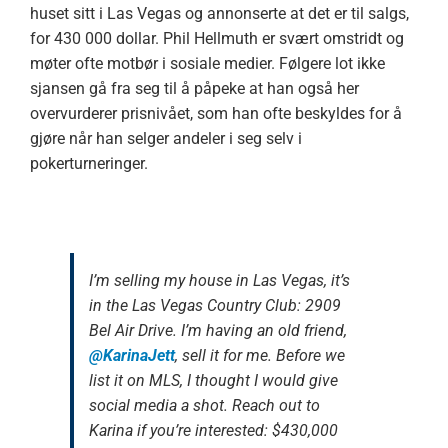
huset sitt i Las Vegas og annonserte at det er til salgs,
for 430 000 dollar. Phil Hellmuth er svært omstridt og
møter ofte motbør i sosiale medier. Følgere lot ikke
sjansen gå fra seg til å påpeke at han også her
overvurderer prisnivået, som han ofte beskyldes for å
gjøre når han selger andeler i seg selv i
pokerturneringer.
I’m selling my house in Las Vegas, it’s
in the Las Vegas Country Club: 2909
Bel Air Drive. I’m having an old friend,
@KarinaJett
, sell it for me. Before we
list it on MLS, I thought I would give
social media a shot. Reach out to
Karina if you’re interested: $430,000