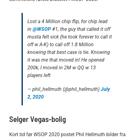
Lost a 4 Million chip flip, for chip lead
in
@WSOP
#1, the guy that called it off
musta felt sick (he took forever to call it
off w A-K) to call off 1.8 Million
knowing that best case is tie. Knowing
it was me that moved in! He opened
200k, I moved in 2M w QQ w 13
players left
— phil_hellmuth (@phil_hellmuth)
July
2, 2020
Selger Vegas-bolig
Kort tid før WSOP 2020 postet Phil Hellmuth bilder fra