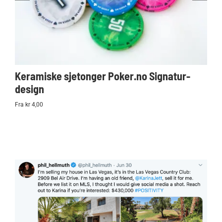
Keramiske sjetonger Poker.no Signatur-
Ko
design
Po
Fra kr 4,00
kr