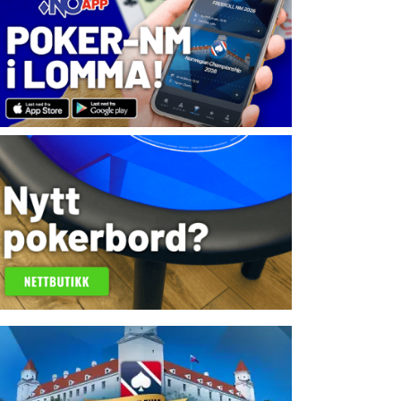
KJØP
KJØP
Detaljer
Detaljer
ert med 500
Koffert med 300
onger NM/Spar –
sjetonger NM/Spar –
k
rie valører
valgfrie valører
00,-
kr
1.200,-