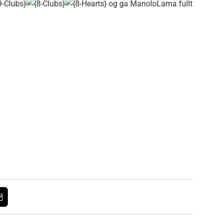
og ga ManoloLama fullt