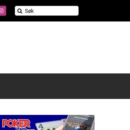
Søk
etter: