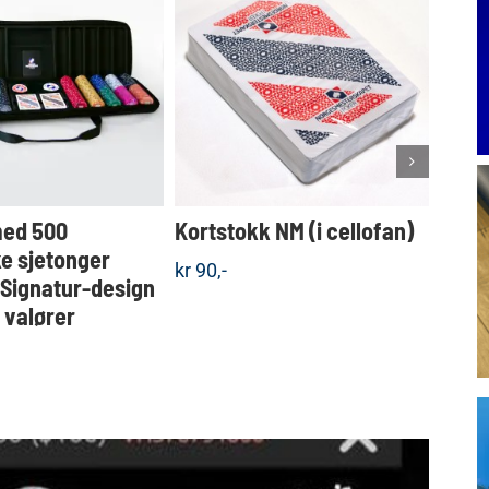
Dette
KJØP
KJØP
produktet
Detaljer
Detaljer
har
flere
varianter.
Alternativene
kan
velges
med 500
Kortstokk NM (i cellofan)
Koff
på
produktsiden
e sjetonger
sjet
kr
90,-
 Signatur-design
valgf
e valører
kr
1.5