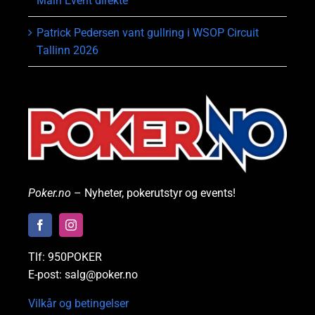
Main Event direkte
Patrick Pedersen vant gullring i WSOP Circuit
Tallinn 2026
Poker.no
– Nyheter, pokerutstyr og events!
Tlf: 950POKER
E-post: salg@poker.no
Vilkår og betingelser