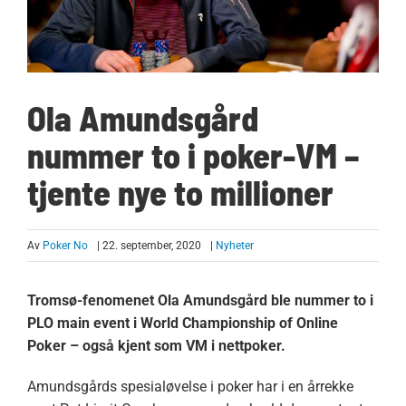
Ola Amundsgård
nummer to i poker-VM –
tjente nye to millioner
Av
Poker No
| 22. september, 2020
|
Nyheter
Tromsø-fenomenet Ola Amundsgård ble nummer to i
PLO main event i World Championship of Online
Poker – også kjent som VM i nettpoker.
Amundsgårds spesialøvelse i poker har i en årrekke