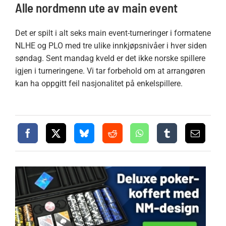
Alle nordmenn ute av main event
Det er spilt i alt seks main event-turneringer i formatene
NLHE og PLO med tre ulike innkjøpsnivåer i hver siden
søndag. Sent mandag kveld er det ikke norske spillere
igjen i turneringene. Vi tar forbehold om at arrangøren
kan ha oppgitt feil nasjonalitet på enkelspillere.