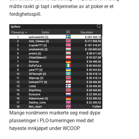
måtte raskt gi tapt i erkjennelse av at poker er et
ferdighetsspill.
Mange nordmenn markerte seg med dype
plasseringer i PLO-turneringen med det
høyeste innkjøpet under WCOOP.