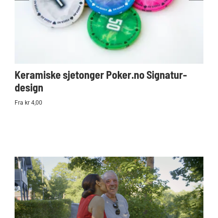
Keramiske sjetonger Poker.no Signatur-
Ko
design
Po
Fra kr 4,00
kr