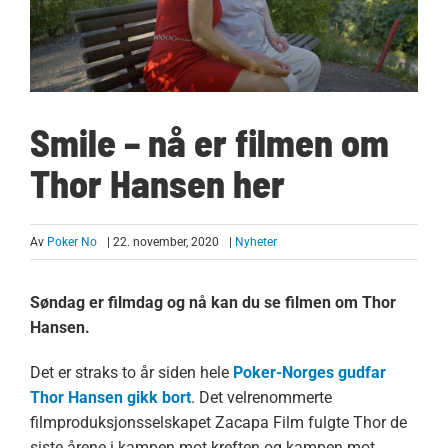
Smile – nå er filmen om
Thor Hansen her
Av
Poker No
| 22. november, 2020
|
Nyheter
Søndag er filmdag og nå kan du se filmen om Thor
Hansen.
Det er straks to år siden hele
Poker-Norges gudfar
Thor Hansen gikk bort
. Det velrenommerte
filmproduksjonsselskapet Zacapa Film fulgte Thor de
siste årene i kampen mot kreften og kampen mot