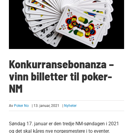
Konkurransebonanza –
vinn billetter til poker-
NM
Av
Poker No
| 13. januar, 2021
|
Nyheter
Søndag 17. januar er den tredje NM-søndagen i 2021
og det skal kåres nye norgesmestere i to eventer.