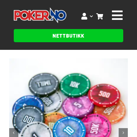
Skip
to
Togg
content
NETTBUTIKK
Navig
KJØP
Detaljer