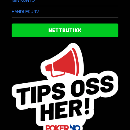
MIN KONTO
HANDLEKURV
NETTBUTIKK