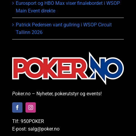
Eurosport og HBO Max viser finalebordet i WSOP
Main Event direkte
Patrick Pedersen vant gullring i WSOP Circuit
Tallinn 2026
Poker.no
– Nyheter, pokerutstyr og events!
Tlf: 950POKER
E-post: salg@poker.no