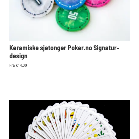
Keramiske sjetonger Poker.no Signatur-
Ko
design
Po
Fra kr 4,00
kr