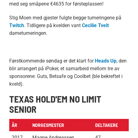
med seg småpene €4635 for førsteplassen!
Stig Moen med gjester fulgte begge turneringene på
Twitch
. Tidligere på kvelden vant
Cecilie Tveit
dameturneringen.
Førstkommende søndag er det klart for
Heads Up
, den
blir arrangert på iPoker, et samarbeid mellom tre av
sponsorene: Guts, Betsafe og Coolbet (ble bekreftet i
kveld).
TEXAS HOLD'EM NO LIMIT
SENIOR
ÅR
NORGESMESTER
DELTAKERE
2017
Magne Andreassen
47