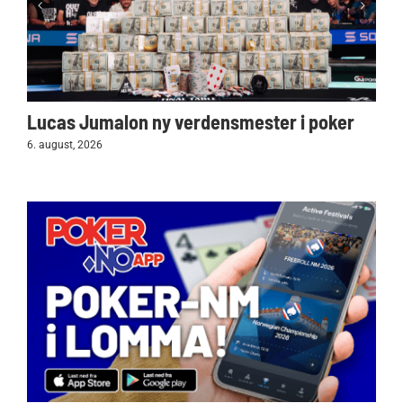
Lucas Jumalon ny verdensmester i poker
6. august, 2026