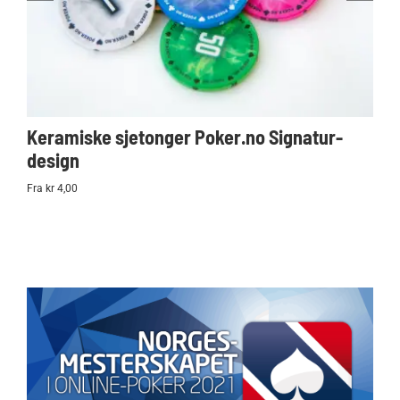
Keramiske sjetonger Poker.no Signatur-
Ko
design
Po
Fra kr 4,00
kr