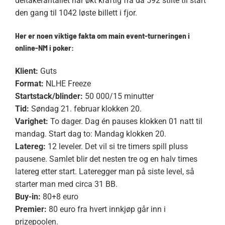
deltakerantallet har økt kraftig fra da 592 stilte til start
den gang til 1042 løste billett i fjor.
Her er noen viktige fakta om main event-turneringen i
online-NM i poker:
Klient:
Guts
Format:
NLHE Freeze
Startstack/blinder:
50 000/15 minutter
Tid:
Søndag 21. februar klokken 20.
Varighet:
To dager. Dag én pauses klokken 01 natt til
mandag. Start dag to: Mandag klokken 20.
Latereg:
12 leveler. Det vil si tre timers spill pluss
pausene. Samlet blir det nesten tre og en halv times
latereg etter start. Lateregger man på siste level, så
starter man med circa 31 BB.
Buy-in:
80+8 euro
Premier:
80 euro fra hvert innkjøp går inn i
prizepoolen.