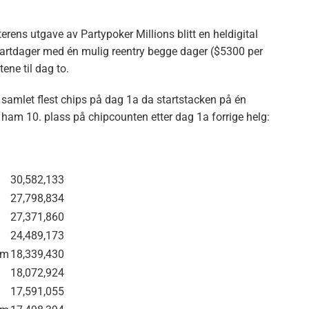
erens utgave av Partypoker Millions blitt en heldigital
tartdager med én mulig reentry begge dager ($5300 per
ene til dag to.
samlet flest chips på dag 1a da startstacken på én
ga ham 10. plass på chipcounten etter dag 1a forrige helg:
30,582,133
27,798,834
27,371,860
24,489,173
om
18,339,430
18,072,924
17,591,055