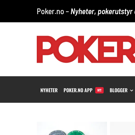
Skip
Poker.no –
Nyheter, pokerutstyr 
to
content
NYHETER
POKER.NO APP
BLOGGER
NY!