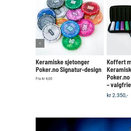
KJØP
Detaljer
Keramiske sjetonger
Koffert 
Poker.no Signatur-design
Keramisk
Poker.no
Fra kr 4,00
– valgfri
kr
2.350,-