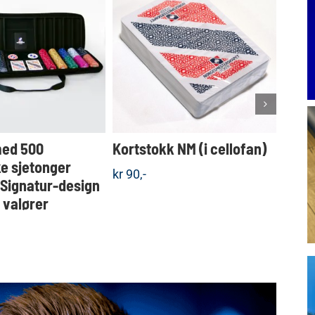
Dette
KJØP
KJØP
produktet
Detaljer
Detaljer
har
flere
varianter.
Alternativene
kan
velges
med 500
Kortstokk NM (i cellofan)
Koff
på
produktsiden
e sjetonger
sjet
kr
90,-
 Signatur-design
valgf
e valører
kr
1.5