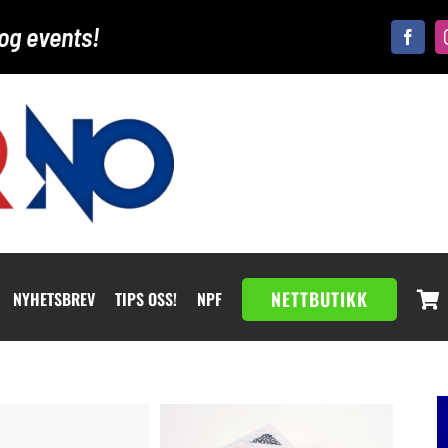
og events!
NETTBUTIKK
NYHETSBREV
TIPS OSS!
NPF