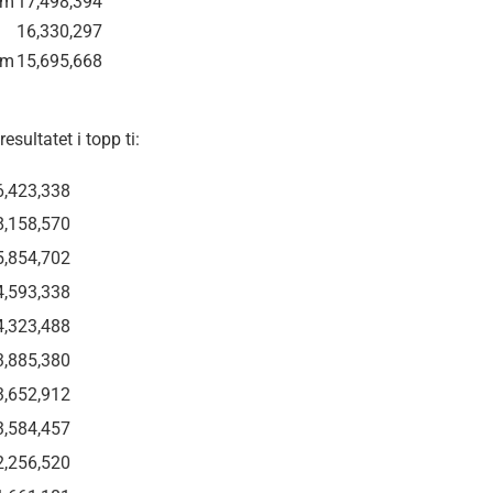
om
17,498,394
16,330,297
om
15,695,668
sultatet i topp ti:
6,423,338
8,158,570
5,854,702
4,593,338
4,323,488
3,885,380
3,652,912
3,584,457
2,256,520