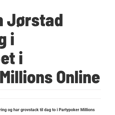
n Jørstad
g i
et i
Millions Online
ng og har grovstack til dag to i Partypoker Millions