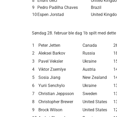
8
Endrit Geci
United Kingd
9
Pedro Padilha Chaves
Brazil
10
Espen Jorstad
United Kingd
Søndag 28. februar ble dag 1b spilt med dette re
1
Peter Jetten
Canada
2
2
Aleksei Barkov
Russia
1
3
Pavel Veksler
Ukraine
1
4
Viktor Zsemlye
Austria
1
5
Sosia Jiang
New Zealand
1
6
Yurii Senchylo
Ukraine
1
7
Christian Jeppsson
Sweden
1
8
Christopher Brewer
United States
1
9
Brock Wilson
United States
1