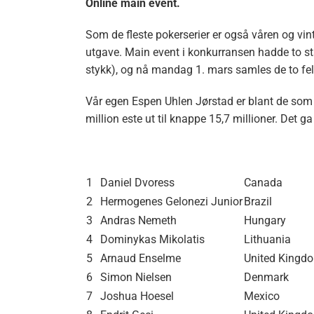
Online main event.
Som de fleste pokerserier er også våren og vint
utgave. Main event i konkurransen hadde to s
stykk), og nå mandag 1. mars samles de to felt
Vår egen Espen Uhlen Jørstad er blant de som 
million este ut til knappe 15,7 millioner. Det 
1
Daniel Dvoress
Canada
2
Hermogenes Gelonezi Junior
Brazil
3
Andras Nemeth
Hungary
4
Dominykas Mikolatis
Lithuania
5
Arnaud Enselme
United Kingd
6
Simon Nielsen
Denmark
7
Joshua Hoesel
Mexico