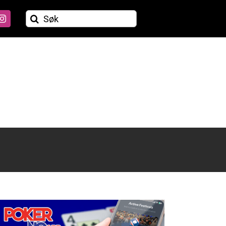
Søk
etter: