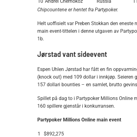
10
Andrei Chernokoz
Russia
1
Chipcountene er hentet fra Partypoker.
Helt uoffisielt var Preben Stokkan den eneste
main event-tittelen i denne utgaven av Partypo
1b.
Jørstad vant sideevent
Espen Uhlen Jørstad har fått en fin oppvarming 
(knock out) med 109 dollar i innkjøp. Seieren 
157 dollari bounties – en samlet, brutto gevins
Spillet på dag to i Partypoker Millions Onlin
160 spillere gjenstår i konkurransen.
Partypoker Millions Online main event
1
$892,275