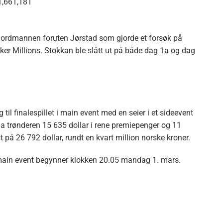
1,661,181
 nordmannen foruten Jørstad som gjorde et forsøk på
ker Millions. Stokkan ble slått ut på både dag 1a og dag
til finalespillet i main event med en seier i et sideevent
ga trønderen 15 635 dollar i rene premiepenger og 11
t på 26 792 dollar, rundt en kvart million norske kroner.
e main event begynner klokken 20.05 mandag 1. mars.