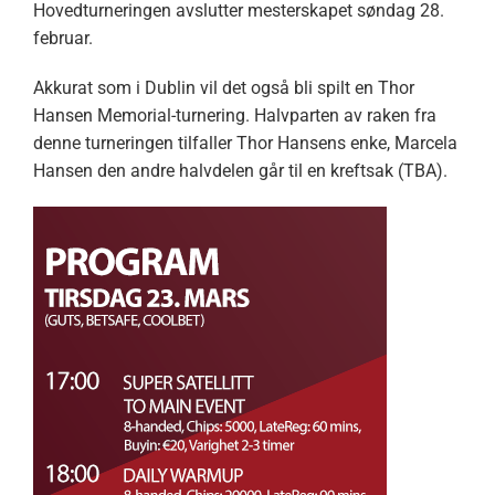
Hovedturneringen avslutter mesterskapet søndag 28.
februar.
Akkurat som i Dublin vil det også bli spilt en Thor
Hansen Memorial-turnering. Halvparten av raken fra
denne turneringen tilfaller Thor Hansens enke, Marcela
Hansen den andre halvdelen går til en kreftsak (TBA).