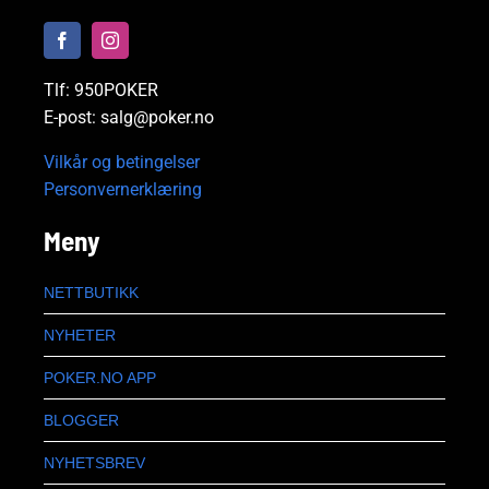
Tlf: 950POKER
E-post: salg@poker.no
Vilkår og betingelser
Personvernerklæring
Meny
NETTBUTIKK
NYHETER
POKER.NO APP
BLOGGER
NYHETSBREV