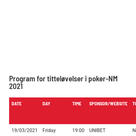
Program for titteløvelser i poker-NM
2021
DATE
DAY
TIME
SPONSOR/WEBSITE
T
19/03/2021
Friday
19:00
UNIBET
N