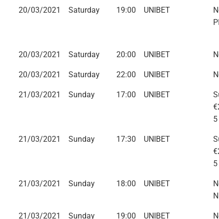
20/03/2021
Saturday
19:00
UNIBET
N
P
20/03/2021
Saturday
20:00
UNIBET
N
20/03/2021
Saturday
22:00
UNIBET
N
21/03/2021
Sunday
17:00
UNIBET
S
€
5
21/03/2021
Sunday
17:30
UNIBET
S
€
5
21/03/2021
Sunday
18:00
UNIBET
N
N
21/03/2021
Sunday
19:00
UNIBET
N