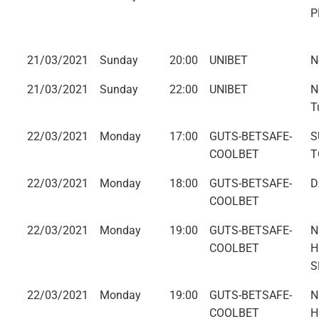
P
21/03/2021
Sunday
20:00
UNIBET
N
21/03/2021
Sunday
22:00
UNIBET
N
T
22/03/2021
Monday
17:00
GUTS-BETSAFE-
S
COOLBET
T
22/03/2021
Monday
18:00
GUTS-BETSAFE-
D
COOLBET
22/03/2021
Monday
19:00
GUTS-BETSAFE-
N
COOLBET
H
S
22/03/2021
Monday
19:00
GUTS-BETSAFE-
N
COOLBET
H