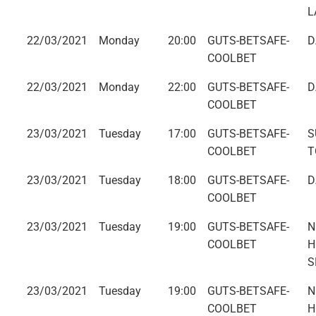
L
22/03/2021
Monday
20:00
GUTS-BETSAFE-
D
COOLBET
22/03/2021
Monday
22:00
GUTS-BETSAFE-
D
COOLBET
23/03/2021
Tuesday
17:00
GUTS-BETSAFE-
S
COOLBET
T
23/03/2021
Tuesday
18:00
GUTS-BETSAFE-
D
COOLBET
23/03/2021
Tuesday
19:00
GUTS-BETSAFE-
N
COOLBET
H
S
23/03/2021
Tuesday
19:00
GUTS-BETSAFE-
N
COOLBET
H