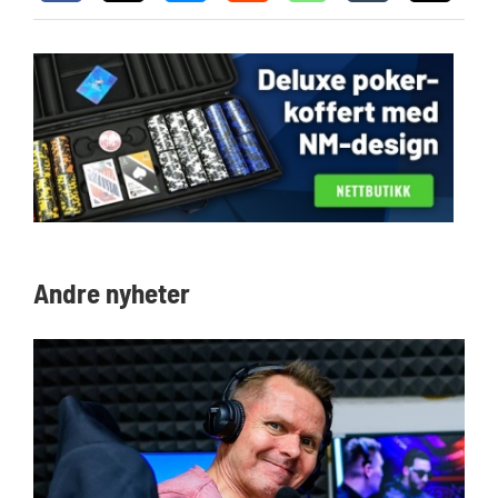
Andre nyheter