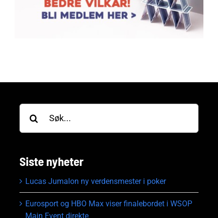
Søk
etter:
Siste nyheter
Lucas Jumalon ny verdensmester i poker
Eurosport og HBO Max viser finalebordet i WSOP
Main Event direkte