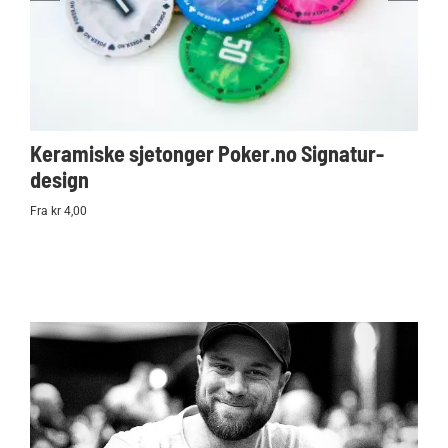
Keramiske sjetonger Poker.no Signatur-
Ko
design
Po
Fra kr 4,00
kr