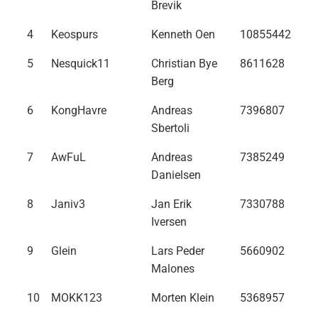
Brevik
4
Keospurs
Kenneth Oen
10855442
5
Nesquick11
Christian Bye
8611628
Berg
6
KongHavre
Andreas
7396807
Sbertoli
7
AwFuL
Andreas
7385249
Danielsen
8
Janiv3
Jan Erik
7330788
Iversen
9
Glein
Lars Peder
5660902
Malones
10
MOKK123
Morten Klein
5368957