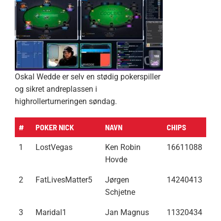
Oskal Wedde er selv en stødig pokerspiller
og sikret andreplassen i
highrollerturneringen søndag.
#
POKER NICK
NAVN
CHIPS
1
LostVegas
Ken Robin
16611088
Hovde
2
FatLivesMatter5
Jørgen
14240413
Schjetne
3
Maridal1
Jan Magnus
11320434