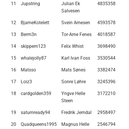
11
Jupstring
Julian Ek
4835358
Salvesen
12
BjarneKotelett
Svein Arnesen
4593578
13
Berm3n
Tor-Arne Fenes
4018587
14
skippern123
Felix Whist
3698490
15
whalejolly87
Karl Ivan Foss
3530544
16
Matsso
Mats Sønes
3382474
17
Loiz3
Sonre Løhre
3245396
18
cardgolden359
Yngve Helle
3172210
Steen
19
saturnready94
Fredrik Jerndal
2958497
20
Quadqueens1995
Magnus Helle
2546794