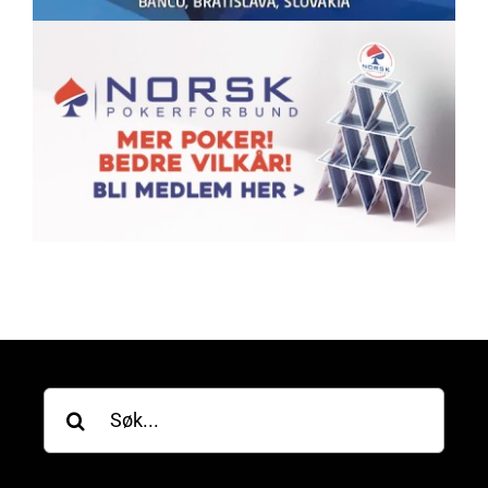
Søk
etter: