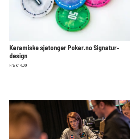
Keramiske sjetonger Poker.no Signatur-
Ko
design
Po
Fra kr 4,00
kr