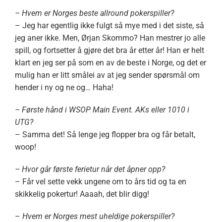
– Hvem er Norges beste allround pokerspiller?
– Jeg har egentlig ikke fulgt så mye med i det siste, så
jeg aner ikke. Men, Ørjan Skommo? Han mestrer jo alle
spill, og fortsetter å gjøre det bra år etter år! Han er helt
klart en jeg ser på som en av de beste i Norge, og det er
mulig han er litt smålei av at jeg sender spørsmål om
hender i ny og ne og… Haha!
– Første hånd i WSOP Main Event. AKs eller 1010 i
UTG?
– Samma det! Så lenge jeg flopper bra og får betalt,
woop!
– Hvor går første ferietur når det åpner opp?
– Får vel sette vekk ungene om to års tid og ta en
skikkelig pokertur! Aaaah, det blir digg!
–
Hvem er Norges mest uheldige pokerspiller?