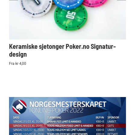
Keramiske sjetonger Poker.no Signatur-
Ko
design
Po
Fra kr 4,00
kr