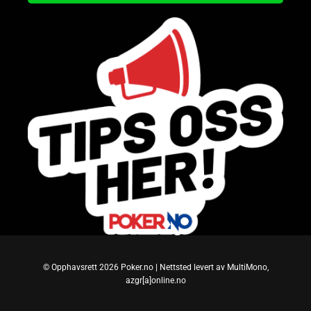
© Opphavsrett 2026 Poker.no | Nettsted levert av MultiMono,
azgr[a]online.no