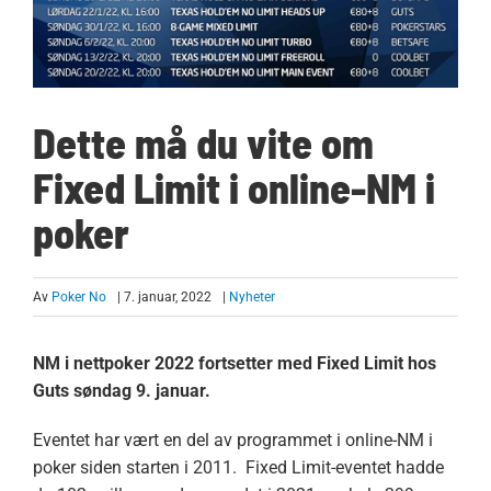
Dette må du vite om
Fixed Limit i online-NM i
poker
Av
Poker No
| 7. januar, 2022
|
Nyheter
NM i nettpoker 2022 fortsetter med Fixed Limit hos
Guts søndag 9. januar.
Eventet har vært en del av programmet i online-NM i
poker siden starten i 2011. Fixed Limit-eventet hadde