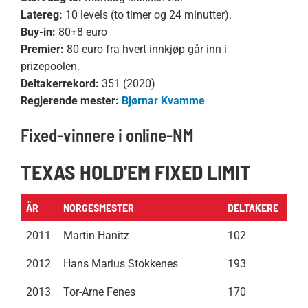
Latereg:
10 levels (to timer og 24 minutter).
Buy-in:
80+8 euro
Premier:
80 euro fra hvert innkjøp går inn i
prizepoolen.
Deltakerrekord:
351 (2020)
Regjerende mester:
Bjørnar Kvamme
Fixed-vinnere i online-NM
TEXAS HOLD'EM FIXED LIMIT
ÅR
NORGESMESTER
DELTAKERE
2011
Martin Hanitz
102
2012
Hans Marius Stokkenes
193
2013
Tor-Arne Fenes
170