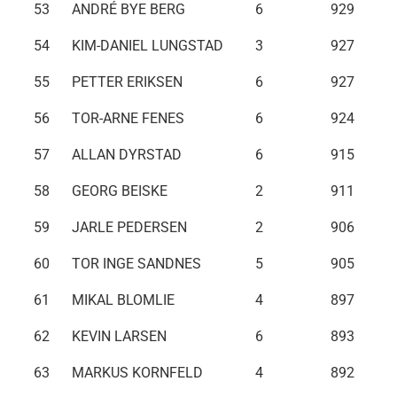
53
ANDRÉ BYE BERG
6
929
54
KIM-DANIEL LUNGSTAD
3
927
55
PETTER ERIKSEN
6
927
56
TOR-ARNE FENES
6
924
57
ALLAN DYRSTAD
6
915
58
GEORG BEISKE
2
911
59
JARLE PEDERSEN
2
906
60
TOR INGE SANDNES
5
905
61
MIKAL BLOMLIE
4
897
62
KEVIN LARSEN
6
893
63
MARKUS KORNFELD
4
892