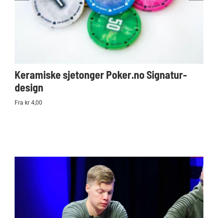
Keramiske sjetonger Poker.no Signatur-
Ko
design
Po
Fra kr 4,00
kr