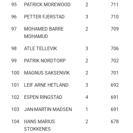
95
PATRICK MOREWOOD
2
711
96
PETTER FJERSTAD
3
710
97
MOHAMED BARRE
2
709
MOHAMUD
98
ATLE TELLEVIK
3
706
99
PATRIK NORDTORP
2
702
100
MAGNUS SAKSENVIK
2
701
101
LEIF ARNE HETLAND
3
692
102
ESPEN RINGSTAD
4
691
103
JAN-MARTIN MADSEN
1
691
104
HANS MARIUS
2
678
STOKKENES