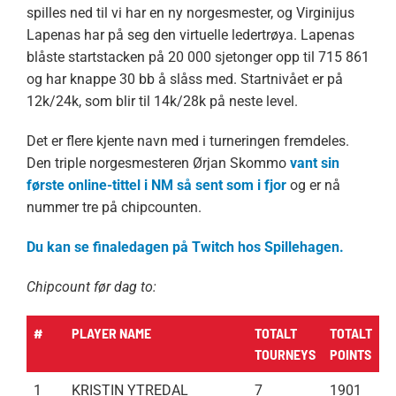
spilles ned til vi har en ny norgesmester, og Virginijus
Lapenas har på seg den virtuelle ledertrøya. Lapenas
blåste startstacken på 20 000 sjetonger opp til 715 861
og har knappe 30 bb å slåss med. Startnivået er på
12k/24k, som blir til 14k/28k på neste level.
Det er flere kjente navn med i turneringen fremdeles.
Den triple norgesmesteren Ørjan Skommo
vant sin
første online-tittel i NM så sent som i fjor
og er nå
nummer tre på chipcounten.
Du kan se finaledagen på Twitch hos Spillehagen.
Chipcount før dag to:
#
PLAYER NAME
TOTALT
TOTALT
TOURNEYS
POINTS
1
KRISTIN YTREDAL
7
1901