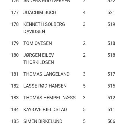
176
ANDERS RUD IVERSEN
2
522
177
JOACHIM BUCH
4
521
178
KENNETH SOLBERG
3
519
DAVIDSEN
179
TOM OVESEN
2
518
180
JØRGEN EILEV
2
518
THORKILDSEN
181
THOMAS LANGELAND
3
517
182
LASSE RØD HANSEN
5
515
183
THOMAS HEMPEL NÆSS
3
512
184
KAY-OVE FJELDSTAD
5
511
185
SIMEN BIRKELUND
5
506