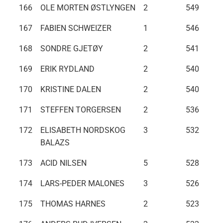
166
OLE MORTEN ØSTLYNGEN
2
549
167
FABIEN SCHWEIZER
1
546
168
SONDRE GJETØY
2
541
169
ERIK RYDLAND
2
540
170
KRISTINE DALEN
2
540
171
STEFFEN TORGERSEN
2
536
172
ELISABETH NORDSKOG
3
532
BALAZS
173
ACID NILSEN
5
528
174
LARS-PEDER MALONES
3
526
175
THOMAS HARNES
2
523