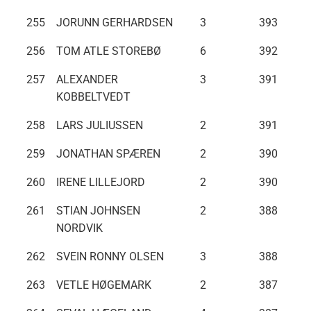
255
JORUNN GERHARDSEN
3
393
256
TOM ATLE STOREBØ
6
392
257
ALEXANDER
3
391
KOBBELTVEDT
258
LARS JULIUSSEN
2
391
259
JONATHAN SPÆREN
2
390
260
IRENE LILLEJORD
2
390
261
STIAN JOHNSEN
2
388
NORDVIK
262
SVEIN RONNY OLSEN
3
388
263
VETLE HØGEMARK
2
387