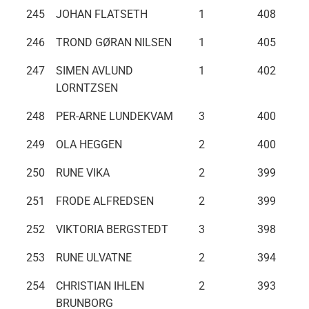
245
JOHAN FLATSETH
1
408
246
TROND GØRAN NILSEN
1
405
247
SIMEN AVLUND
1
402
LORNTZSEN
248
PER-ARNE LUNDEKVAM
3
400
249
OLA HEGGEN
2
400
250
RUNE VIKA
2
399
251
FRODE ALFREDSEN
2
399
252
VIKTORIA BERGSTEDT
3
398
253
RUNE ULVATNE
2
394
254
CHRISTIAN IHLEN
2
393
BRUNBORG