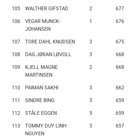
105
WALTHER GIFSTAD
2
677
106
VEGAR MUNCK-
1
676
JOHANSEN
107
TORE DAHL KNUDSEN
3
675
108
DAG JØRAN LØVOLL
3
668
109
KJELL MAGNE
2
668
MARTINSEN
110
PAIMAN SAKHI
3
662
111
SINDRE BING
5
659
112
STÅLE EGGEN
5
659
113
TOMMY DUY LINH
3
657
NGUYEN