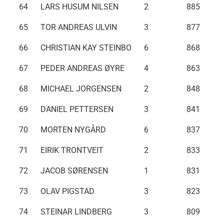
64
LARS HUSUM NILSEN
2
885
65
TOR ANDREAS ULVIN
3
877
66
CHRISTIAN KAY STEINBO
6
868
67
PEDER ANDREAS ØYRE
4
863
68
MICHAEL JORGENSEN
2
848
69
DANIEL PETTERSEN
3
841
70
MORTEN NYGÅRD
6
837
71
EIRIK TRONTVEIT
2
833
72
JACOB SØRENSEN
1
831
73
OLAV PIGSTAD
3
823
74
STEINAR LINDBERG
3
809