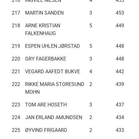
216
INGVILL NILSEN
4
455
217
MARTIN SANDEN
3
453
218
ARNE KRISTIAN
5
449
FALKENHAUG
219
ESPEN UHLEN JØRSTAD
5
448
220
GRY FAGERBAKKE
3
448
221
VEGARD AAFEDT BUKVE
4
442
222
RIKKE MARIA STORESUND
2
439
MOHN
223
TOM ARE HOSETH
3
437
224
JAN ERLAND AMUNDSEN
2
434
225
ØYVIND FRIGAARD
2
433