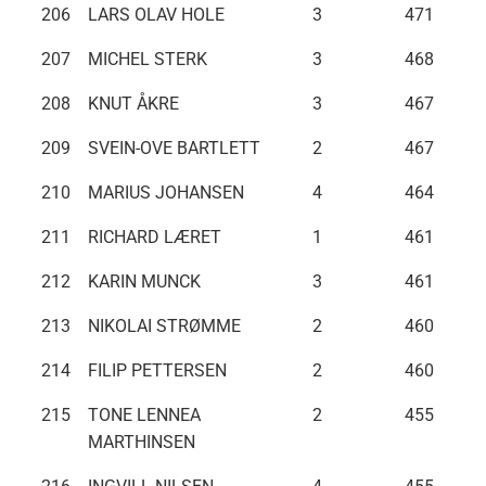
206
LARS OLAV HOLE
3
471
207
MICHEL STERK
3
468
208
KNUT ÅKRE
3
467
209
SVEIN-OVE BARTLETT
2
467
210
MARIUS JOHANSEN
4
464
211
RICHARD LÆRET
1
461
212
KARIN MUNCK
3
461
213
NIKOLAI STRØMME
2
460
214
FILIP PETTERSEN
2
460
215
TONE LENNEA
2
455
MARTHINSEN