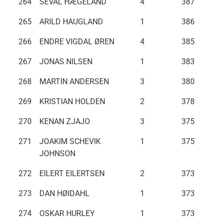
264
SEVAL HÆGELAND
4
387
265
ARILD HAUGLAND
1
386
266
ENDRE VIGDAL ØREN
4
385
267
JONAS NILSEN
1
383
268
MARTIN ANDERSEN
3
380
269
KRISTIAN HOLDEN
2
378
270
KENAN ZJAJO
3
375
271
JOAKIM SCHEVIK
1
375
JOHNSON
272
EILERT EILERTSEN
2
373
273
DAN HØIDAHL
1
373
274
OSKAR HURLEY
1
373