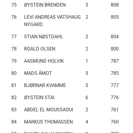
75
ØYSTEIN BRENDEN
5
808
76
LEVI ANDREAS VATSHAUG
2
805
NYGARD
77
STIAN NØSTDAHL
2
804
78
ROALD OLSEN
2
800
79
AASMUND HOLVIK
1
787
80
MADS ÅMOT
5
785
81
BJØRNAR KVAMME
5
777
82
ØYSTEIN STAI
6
776
83
ABDEL EL MOUSSAOUI
2
761
84
MARKUS THOMASSEN
4
760