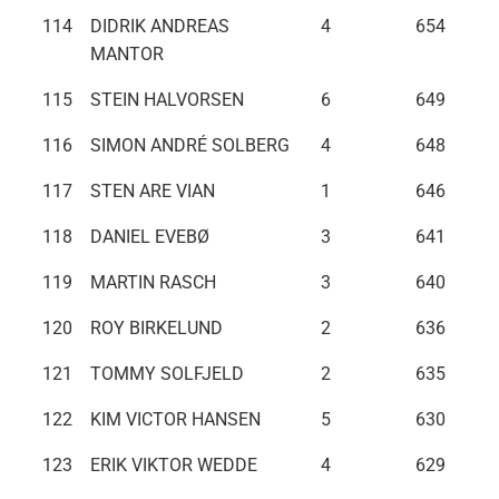
114
DIDRIK ANDREAS
4
654
MANTOR
115
STEIN HALVORSEN
6
649
116
SIMON ANDRÉ SOLBERG
4
648
117
STEN ARE VIAN
1
646
118
DANIEL EVEBØ
3
641
119
MARTIN RASCH
3
640
120
ROY BIRKELUND
2
636
121
TOMMY SOLFJELD
2
635
122
KIM VICTOR HANSEN
5
630
123
ERIK VIKTOR WEDDE
4
629