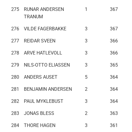
275
RUNAR ANDERSEN
1
367
TRANUM
276
VILDE FAGERBAKKE
3
367
277
REIDAR SVEEN
3
366
278
ARVE HATLEVOLL
3
366
279
NILS-OTTO ELIASSEN
3
365
280
ANDERS AUSET
5
364
281
BENJAMIN ANDERSEN
2
364
282
PAUL MYKLEBUST
3
364
283
JONAS BLESS
2
363
284
THORE HAGEN
3
361