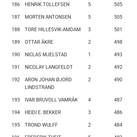
186
HENRIK TOLLEFSEN
5
505
187
MORTEN ANTONSEN
5
505
188
TORE HILLESVIK-AMDAM
3
501
189
OTTAR ÅKRE
2
498
190
NICLAS MJELSTAD
1
493
191
NICOLAY LANGFELDT
2
492
192
ARON JOHAN ØJORD
2
490
LINDSTRAND
193
IVAR BRUVOLL VAMRÅK
4
487
194
HEIDI E. BEKKER
3
486
195
TROND WULFF
2
484