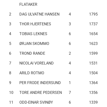
FLATAKER
2
DAG ULVATNE HANSEN
4
1795
3
THOR HJERTENES
3
1737
4
TOBIAS LEKNES
6
1654
5
ØRJAN SKOMMO
6
1623
6
TROND RANDE
2
1599
7
NICOLAI VORELAND
4
1531
8
ARILD ROTMO
4
1504
9
PER FRODE INDERSUND
1
1364
10
TORE ANDRE PEDERSEN
7
1356
11
ODD-EINAR SVINØY
6
1339