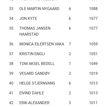
33
OLE MARTIN NYGAARD
6
1088
34
JON KYTE
6
1077
35
THOMAS JANSEN
6
1077
HAARSTAD
36
MONICA EILERTSEN VAKA
7
1059
37
KRISTIN ENGLI
2
1051
38
TOM AKSEL BEDELL
1
1049
39
VEGARD SANDØY
2
1019
40
HELGE STJERNVANG
6
1013
41
EIVIND DAHLE
2
1013
42
ERIK-ALEXANDER
3
1011