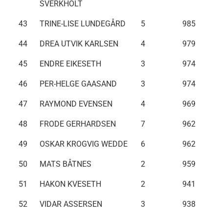
SVERKHOLT
43
TRINE-LISE LUNDEGÅRD
5
985
44
DREA UTVIK KARLSEN
4
979
45
ENDRE EIKESETH
3
974
46
PER-HELGE GAASAND
3
974
47
RAYMOND EVENSEN
4
969
48
FRODE GERHARDSEN
7
962
49
OSKAR KROGVIG WEDDE
6
962
50
MATS BÅTNES
2
959
51
HAKON KVESETH
2
941
52
VIDAR ASSERSEN
3
938