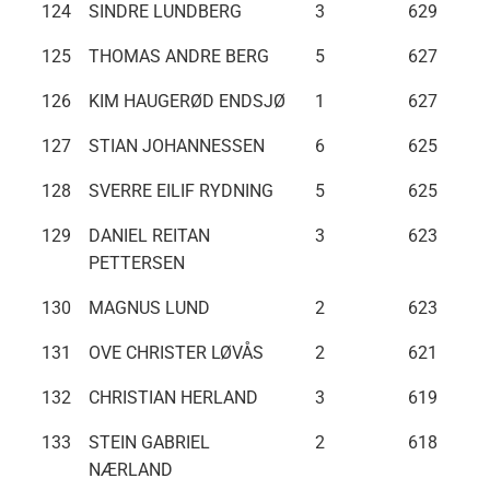
124
SINDRE LUNDBERG
3
629
125
THOMAS ANDRE BERG
5
627
126
KIM HAUGERØD ENDSJØ
1
627
127
STIAN JOHANNESSEN
6
625
128
SVERRE EILIF RYDNING
5
625
129
DANIEL REITAN
3
623
PETTERSEN
130
MAGNUS LUND
2
623
131
OVE CHRISTER LØVÅS
2
621
132
CHRISTIAN HERLAND
3
619
133
STEIN GABRIEL
2
618
NÆRLAND