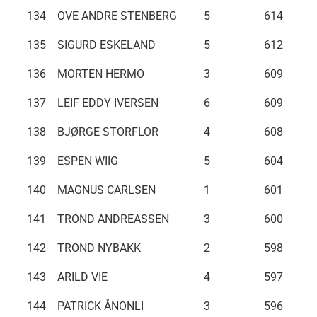
134
OVE ANDRE STENBERG
5
614
135
SIGURD ESKELAND
5
612
136
MORTEN HERMO
3
609
137
LEIF EDDY IVERSEN
6
609
138
BJØRGE STORFLOR
4
608
139
ESPEN WIIG
5
604
140
MAGNUS CARLSEN
1
601
141
TROND ANDREASSEN
3
600
142
TROND NYBAKK
2
598
143
ARILD VIE
4
597
144
PATRICK ÅNONLI
3
596