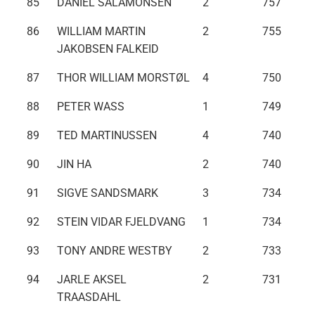
85
DANIEL SALAMONSEN
2
757
86
WILLIAM MARTIN
2
755
JAKOBSEN FALKEID
87
THOR WILLIAM MORSTØL
4
750
88
PETER WASS
1
749
89
TED MARTINUSSEN
4
740
90
JIN HA
2
740
91
SIGVE SANDSMARK
3
734
92
STEIN VIDAR FJELDVANG
1
734
93
TONY ANDRE WESTBY
2
733
94
JARLE AKSEL
2
731
TRAASDAHL