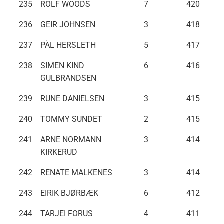
235
ROLF WOODS
7
420
236
GEIR JOHNSEN
3
418
237
PÅL HERSLETH
5
417
238
SIMEN KIND
6
416
GULBRANDSEN
239
RUNE DANIELSEN
3
415
240
TOMMY SUNDET
2
415
241
ARNE NORMANN
3
414
KIRKERUD
242
RENATE MALKENES
3
414
243
EIRIK BJØRBÆK
6
412
244
TARJEI FORUS
4
411