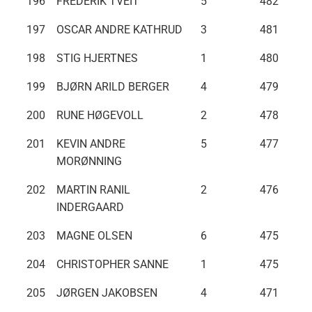
196
FREDERIK TVEIT
5
482
197
OSCAR ANDRE KATHRUD
3
481
198
STIG HJERTNES
1
480
199
BJØRN ARILD BERGER
4
479
200
RUNE HØGEVOLL
2
478
201
KEVIN ANDRE
5
477
MORØNNING
202
MARTIN RANIL
2
476
INDERGAARD
203
MAGNE OLSEN
6
475
204
CHRISTOPHER SANNE
1
475
205
JØRGEN JAKOBSEN
4
471