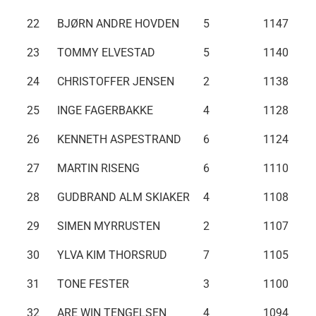
22
BJØRN ANDRE HOVDEN
5
1147
23
TOMMY ELVESTAD
5
1140
24
CHRISTOFFER JENSEN
2
1138
25
INGE FAGERBAKKE
4
1128
26
KENNETH ASPESTRAND
6
1124
27
MARTIN RISENG
6
1110
28
GUDBRAND ALM SKIAKER
4
1108
29
SIMEN MYRRUSTEN
2
1107
30
YLVA KIM THORSRUD
7
1105
31
TONE FESTER
3
1100
32
ARE WIN TENGELSEN
4
1094