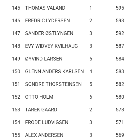
145
THOMAS VALAND
1
595
146
FREDRIC LYDERSEN
2
593
147
SANDER ØSTLYNGEN
3
592
148
EVY WIDVEY KVILHAUG
3
587
149
ØYVIND LARSEN
6
584
150
GLENN ANDERS KARLSEN
4
583
151
SONDRE THORSTEINSEN
5
582
152
OTTO HOLM
6
580
153
TAREK GAARD
2
578
154
FRODE LUDVIGSEN
3
571
155
ALEX ANDERSEN
3
569