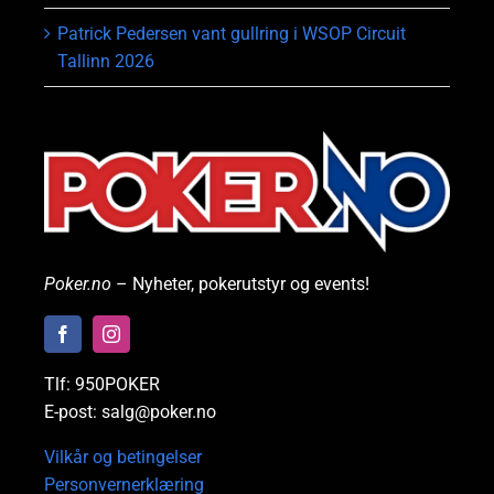
Patrick Pedersen vant gullring i WSOP Circuit
Tallinn 2026
Poker.no
– Nyheter, pokerutstyr og events!
Tlf: 950POKER
E-post: salg@poker.no
Vilkår og betingelser
Personvernerklæring