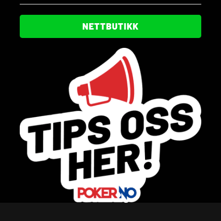
NETTBUTIKK