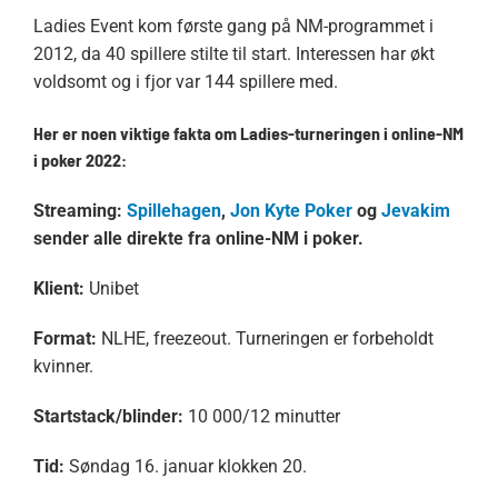
Ladies Event kom første gang på NM-programmet i
2012, da 40 spillere stilte til start. Interessen har økt
voldsomt og i fjor var 144 spillere med.
Her er noen viktige fakta om Ladies-turneringen i online-NM
i poker 2022:
Streaming:
Spillehagen
,
Jon Kyte Poker
og
Jevakim
sender alle direkte fra online-NM i poker.
Klient:
Unibet
Format:
NLHE, freezeout. Turneringen er forbeholdt
kvinner.
Startstack/blinder:
10 000/12 minutter
Tid:
Søndag 16. januar klokken 20.