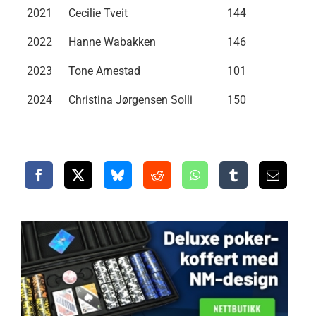
2021
Cecilie Tveit
144
2022
Hanne Wabakken
146
2023
Tone Arnestad
101
2024
Christina Jørgensen Solli
150