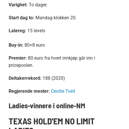
Varighet:
To dager.
Start dag to:
Mandag klokken 20.
Latereg:
15 levels
Buy-in:
80+8 euro
Premier:
80 euro fra hvert innkjøp går inn i
prizepoolen.
Deltakerrekord:
188 (2020)
Regjerende mester:
Cecilie Tveit
Ladies-vinnere i online-NM
TEXAS HOLD'EM NO LIMIT