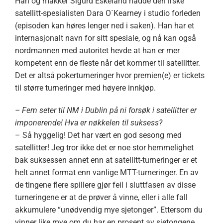
Han og makker Sigurd Eskeland hadde den irske
satellitt-spesialisten Dara O´Kearney i studio forleden
(episoden kan høres lenger ned i saken). Han har et
internasjonalt navn for sitt spesiale, og nå kan også
nordmannen med autoritet hevde at han er mer
kompetent enn de fleste når det kommer til satellitter.
Det er altså pokerturneringer hvor premien(e) er tickets
til større turneringer med høyere innkjøp.
– Fem seter til NM i Dublin på ni forsøk i satellitter er
imponerende! Hva er nøkkelen til suksess?
–
Så hyggelig! Det har vært en god sesong med
satellitter! Jeg tror ikke det er noe stor hemmelighet
bak suksessen annet enn at satellitt-turneringer er et
helt annet format enn vanlige MTT-turneringer. En av
de tingene flere spillere gjør feil i sluttfasen av disse
turneringene er at de prøver å vinne, eller i alle fall
akkumulere “unødvendig mye sjetonger”. Ettersom du
vinner like mye om du har en prosent av sjetongene