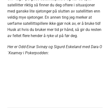
satellitter riktig så finner du deg oftere i situasjoner
med ganske lite sjetonger på slutten av satellitten enn
veldig mye sjetonger. En annen ting jeg merker at
uerfarne satellittspillere ikke gjør nok av, er å bruke tid!
Husk at hvis du bruker mer tid pr hånd, så gir du resten
av feltet flere hender å ryke ut på før deg.
Her er Odd-Einar Svinøy og Sigurd Eskeland med Dara O
´Kearney i Pokerpodden: