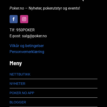
Poker.no
– Nyheter, pokerutstyr og events!
Tlf: 950POKER
E-post: salg@poker.no
Vilkår og betingelser
Personvernerklæring
Meny
NETTBUTIKK
NYHETER
POKER.NO APP
BLOGGER