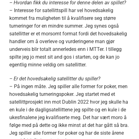
– Hvordan fikk du interesse for denne delen av spillet?
– Interesse for satellittspill har vel hovedsakelig
kommet fra muligheten til å kvalifisere seg større
turneringer for en mindre summer. Jeg synes også
satellitter er et morsomt format fordi det hovedsakelig
handler om å overleve og vurderingene man gjør
underveis blir totalt annerledes enn i MTTer. I tillegg
spilte jeg jo mest sit and gos i starten, og de kan jo
egentlig minne veldig om satellitter.
– Er det hovedsakelig satellitter du spiller?
– På ingen måte. Jeg spiller alle former for poker, men
hovedsakelig turneringspoker. Jeg startet med et
satellittprosjekt inn mot Dublin 2022 hvor jeg skulle ha
en kule i de dagligsatellittene jeg spilte og en kule i de
ukesfinalene jeg kvalifiserte meg. Det har vært moro å
følge med på dette og ikke minst at det har gått så bra.
Jeg spiller alle former for poker og har de siste årene