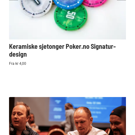
Keramiske sjetonger Poker.no Signatur-
Ko
design
Po
Fra kr 4,00
kr