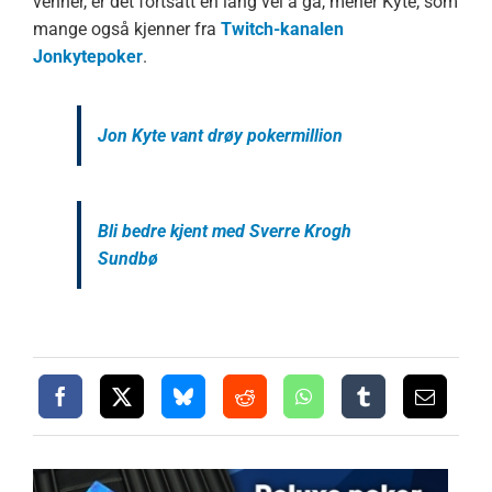
venner, er det fortsatt en lang vei å gå, mener Kyte, som
mange også kjenner fra
Twitch-kanalen
Jonkytepoker
.
Jon Kyte vant drøy pokermillion
Bli bedre kjent med Sverre Krogh
Sundbø