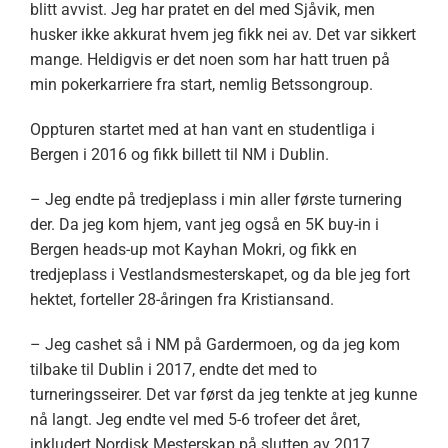
blitt avvist. Jeg har pratet en del med Sjåvik, men
husker ikke akkurat hvem jeg fikk nei av. Det var sikkert
mange. Heldigvis er det noen som har hatt truen på
min pokerkarriere fra start, nemlig Betssongroup.
Oppturen startet med at han vant en studentliga i
Bergen i 2016 og fikk billett til NM i Dublin.
– Jeg endte på tredjeplass i min aller første turnering
der. Da jeg kom hjem, vant jeg også en 5K buy-in i
Bergen heads-up mot Kayhan Mokri, og fikk en
tredjeplass i Vestlandsmesterskapet, og da ble jeg fort
hektet, forteller 28-åringen fra Kristiansand.
– Jeg cashet så i NM på Gardermoen, og da jeg kom
tilbake til Dublin i 2017, endte det med to
turneringsseirer. Det var først da jeg tenkte at jeg kunne
nå langt. Jeg endte vel med 5-6 trofeer det året,
inkludert Nordisk Mesterskap på slutten av 2017.