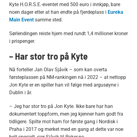
Kyte H.O.R.S.E.-eventet med 500 euro i innkjøp, bare
noen dager etter at han endte på fjerdeplass i
Eureka
Main Event
samme sted.
Sørlendingen reiste hjem med rundt 1,4 millioner kroner
i prispenger.
– Har stor tro på Kyte
Nå forteller Jan Olav Sjåvik – som kan overta
førsteplassen på NM-rankingen nå i 2022 – at nettopp
Jon Kyte er en spiller han vil følge med argusøyne i
Dublin i år.
– Jeg har stor tro på Jon Kyte. Ikke bare har han
dokumentert toppform, men jeg kjenner ham godt fra
tidligere. Spilte mot ham for første gang i Nordisk i
Praha i 2017 og merket med en gang at dette var noe
helt spesielt, sier Sjåvik til Poker.no.