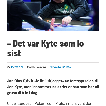
– Det var Kyte som lo
sist
Av
PokerNM
| 30. mars, 2022
|
NM2022
,
Nyheter
Jan Olav Sjåvik «lo litt i skjegget» av forespørselen til
Jon Kyte, men innrømmer nå at det er han som har all
grunn til å le i dag.
Under European Poker Tour i Praha i mars vant Jon