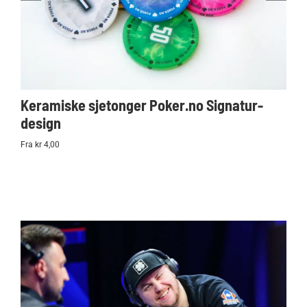
Keramiske sjetonger Poker.no Signatur-
Ko
design
Po
Fra kr 4,00
kr