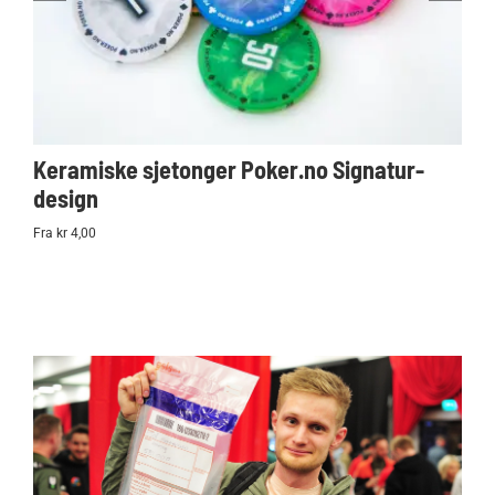
Keramiske sjetonger Poker.no Signatur-
Ko
design
Po
Fra kr 4,00
kr