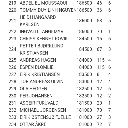
219
ABDEL EL MOUSSAOUI
186500
46
6
220
TOMMY DUY LINH NGUYEN
186500
36
6
HEIDI HANGAARD
221
186000
53
5
KARLSEN
222
INGVALD LANGEMYR
186000
70
1
223
CHRISS KENNET ROVIK
184500
15
6
PETTER BJØRKLUND
224
184500
67
3
KRISTIANSEN
225
ANDREAS HAGEN
184000
115
4
226
ESPEN BLOMLIE
184000
115
6
227
EIRIK KRISTIANSEN
183500
8
4
228
TOR ANDREAS ULVIN
183000
12
4
229
OLA HEGGEN
182500
12
6
230
PER JOHANSEN
182500
12
2
231
ASGEIR FURUVALD
181500
20
1
232
MICHAEL JORGENSEN
181000
70
7
233
EIRIK ØSTENSJØ TJELLE
181000
27
3
234
OTTAR ÅKRE
181000
72
7