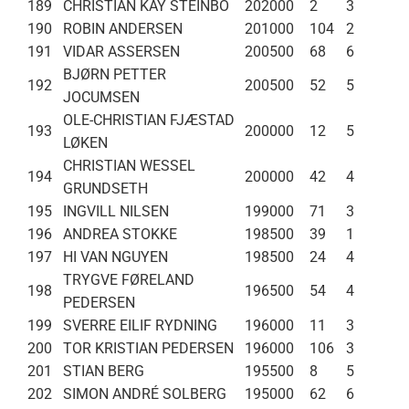
189
CHRISTIAN KAY STEINBO
202000
2
3
190
ROBIN ANDERSEN
201000
104
2
191
VIDAR ASSERSEN
200500
68
6
BJØRN PETTER
192
200500
52
5
JOCUMSEN
OLE-CHRISTIAN FJÆSTAD
193
200000
12
5
LØKEN
CHRISTIAN WESSEL
194
200000
42
4
GRUNDSETH
195
INGVILL NILSEN
199000
71
3
196
ANDREA STOKKE
198500
39
1
197
HI VAN NGUYEN
198500
24
4
TRYGVE FØRELAND
198
196500
54
4
PEDERSEN
199
SVERRE EILIF RYDNING
196000
11
3
200
TOR KRISTIAN PEDERSEN
196000
106
3
201
STIAN BERG
195500
8
5
202
SIMON ANDRÉ SOLBERG
195000
62
6