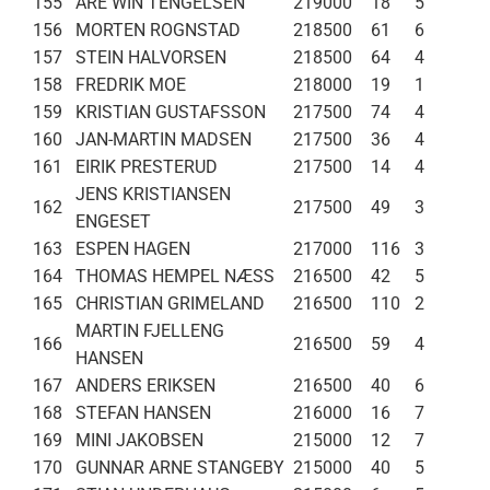
155
ARE WIN TENGELSEN
219000
18
5
156
MORTEN ROGNSTAD
218500
61
6
157
STEIN HALVORSEN
218500
64
4
158
FREDRIK MOE
218000
19
1
159
KRISTIAN GUSTAFSSON
217500
74
4
160
JAN-MARTIN MADSEN
217500
36
4
161
EIRIK PRESTERUD
217500
14
4
JENS KRISTIANSEN
162
217500
49
3
ENGESET
163
ESPEN HAGEN
217000
116
3
164
THOMAS HEMPEL NÆSS
216500
42
5
165
CHRISTIAN GRIMELAND
216500
110
2
MARTIN FJELLENG
166
216500
59
4
HANSEN
167
ANDERS ERIKSEN
216500
40
6
168
STEFAN HANSEN
216000
16
7
169
MINI JAKOBSEN
215000
12
7
170
GUNNAR ARNE STANGEBY
215000
40
5