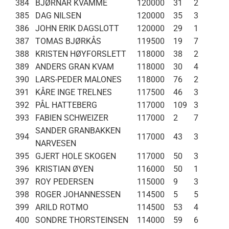
384
BJØRNAR KVAMME
120000
31
2
385
DAG NILSEN
120000
35
3
386
JOHN ERIK DAGSLOTT
120000
29
1
387
TOMAS BJØRKÅS
119500
19
7
388
KRISTEN HØYFORSLETT
118000
38
2
389
ANDERS GRAN KVAM
118000
30
4
390
LARS-PEDER MALONES
118000
76
2
391
KÅRE INGE TRELNES
117500
46
3
392
PÅL HATTEBERG
117000
109
3
393
FABIEN SCHWEIZER
117000
2
7
SANDER GRANBAKKEN
394
117000
43
3
NARVESEN
395
GJERT HOLE SKOGEN
117000
50
3
396
KRISTIAN ØYEN
116000
50
1
397
ROY PEDERSEN
115000
9
3
398
ROGER JOHANNESSEN
114500
5
5
399
ARILD ROTMO
114500
53
4
400
SONDRE THORSTEINSEN
114000
59
6