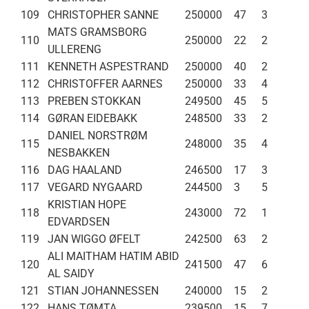
109
CHRISTOPHER SANNE
250000
47
3
MATS GRAMSBORG
110
250000
22
2
ULLERENG
111
KENNETH ASPESTRAND
250000
40
2
112
CHRISTOFFER AARNES
250000
33
4
113
PREBEN STOKKAN
249500
45
5
114
GØRAN EIDEBAKK
248500
33
2
DANIEL NORSTRØM
115
248000
35
4
NESBAKKEN
116
DAG HAALAND
246500
17
3
117
VEGARD NYGAARD
244500
3
5
KRISTIAN HOPE
118
243000
72
1
EDVARDSEN
119
JAN WIGGO ØFELT
242500
63
2
ALI MAITHAM HATIM ABID
120
241500
47
6
AL SAIDY
121
STIAN JOHANNESSEN
240000
15
2
122
HANS TØMTA
239500
15
7