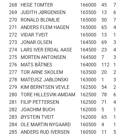
268
HEGE TOMTER
166000
45
7
269
JUDITH JØRGENSEN
165500
13
6
270
RONALD BLOMLIE
165000
50
7
271
ANDERS FLEM HAGEN
165000
65
4
272
VIDAR TVEIT
165000
13
1
273
JONAR OLSEN
164500
69
3
274
LARS IVER ERDAL AASE
164500
23
4
275
MORTEN ANTONSEN
164500
7
3
276
MATS BÅTNES
164000
112
1
277
TOR ARNE SKOLEM
163500
20
2
278
MATEUSZ JABLONSKI
163000
1
3
279
KIM BERNTSEN VEVLE
162500
54
2
280
TORE HILLESVIK-AMDAM
162500
78
6
281
FILIP PETTERSEN
162500
71
4
282
JOACHIM BUCH
162000
5
1
283
ØYSTEIN TVEIT
162000
65
1
284
OLE MARTIN NYGAARD
160500
4
1
285
ANDERS RUD IVERSEN
160500
11
5