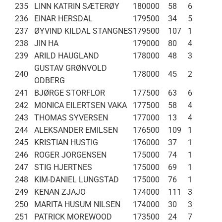
235
LINN KATRIN SÆTERØY
180000
58
6
236
EINAR HERSDAL
179500
34
5
237
ØYVIND KILDAL STANGNES
179500
107
1
238
JIN HA
179000
80
4
239
ARILD HAUGLAND
178000
48
3
GUSTAV GRØNVOLD
240
178000
45
2
ODBERG
241
BJØRGE STORFLOR
177500
63
6
242
MONICA EILERTSEN VAKA
177500
58
4
243
THOMAS SYVERSEN
177000
13
4
244
ALEKSANDER EMILSEN
176500
109
1
245
KRISTIAN HUSTIG
176000
37
1
246
ROGER JORGENSEN
175000
74
1
247
STIG HJERTNES
175000
69
1
248
KIM-DANIEL LUNGSTAD
175000
76
1
249
KENAN ZJAJO
174000
111
3
250
MARITA HUSUM NILSEN
174000
30
3
251
PATRICK MOREWOOD
173500
24
7