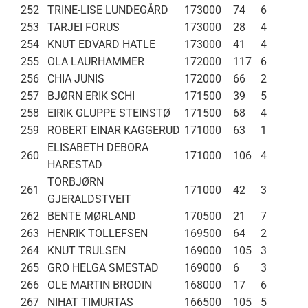
252
TRINE-LISE LUNDEGÅRD
173000
74
6
253
TARJEI FORUS
173000
28
4
254
KNUT EDVARD HATLE
173000
41
4
255
OLA LAURHAMMER
172000
117
6
256
CHIA JUNIS
172000
66
2
257
BJØRN ERIK SCHI
171500
39
5
258
EIRIK GLUPPE STEINSTØ
171500
68
4
259
ROBERT EINAR KAGGERUD
171000
63
1
ELISABETH DEBORA
260
171000
106
4
HARESTAD
TORBJØRN
261
171000
42
3
GJERALDSTVEIT
262
BENTE MØRLAND
170500
21
7
263
HENRIK TOLLEFSEN
169500
64
2
264
KNUT TRULSEN
169000
105
3
265
GRO HELGA SMESTAD
169000
6
3
266
OLE MARTIN BRODIN
168000
17
6
267
NIHAT TIMURTAS
166500
105
5