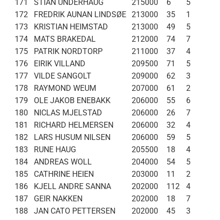
171
STIAN UNDERHAUG
215000
6
5
172
FREDRIK AUNAN LINDSØE
213000
35
1
173
KRISTIAN HEIMSTAD
213000
49
5
174
MATS BRAKEDAL
212000
74
7
175
PATRIK NORDTORP
211000
37
4
176
EIRIK VILLAND
209500
71
5
177
VILDE SANGOLT
209000
62
3
178
RAYMOND WEUM
207000
61
2
179
OLE JAKOB ENEBAKK
206000
55
6
180
NICLAS MJELSTAD
206000
26
7
181
RICHARD HELMERSEN
206000
32
4
182
LARS HUSUM NILSEN
206000
59
5
183
RUNE HAUG
205500
18
4
184
ANDREAS WOLL
204000
54
5
185
CATHRINE HEIEN
203000
11
2
186
KJELL ANDRE SANNA
202000
112
4
187
GEIR NAKKEN
202000
18
7
188
JAN CATO PETTERSEN
202000
45
3