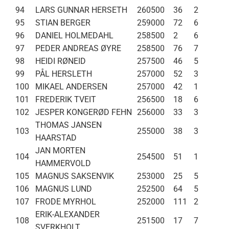
94
LARS GUNNAR HERSETH
260500
36
2
95
STIAN BERGER
259000
72
6
96
DANIEL HOLMEDAHL
258500
2
6
97
PEDER ANDREAS ØYRE
258500
76
7
98
HEIDI RØNEID
257500
46
5
99
PÅL HERSLETH
257000
52
3
100
MIKAEL ANDERSEN
257000
42
1
101
FREDERIK TVEIT
256500
18
6
102
JESPER KONGERØD FEHN
256000
33
3
THOMAS JANSEN
103
255000
38
3
HAARSTAD
JAN MORTEN
104
254500
51
1
HAMMERVOLD
105
MAGNUS SAKSENVIK
253000
25
5
106
MAGNUS LUND
252500
64
5
107
FRODE MYRHOL
252000
111
2
ERIK-ALEXANDER
108
251500
17
7
SVERKHOLT