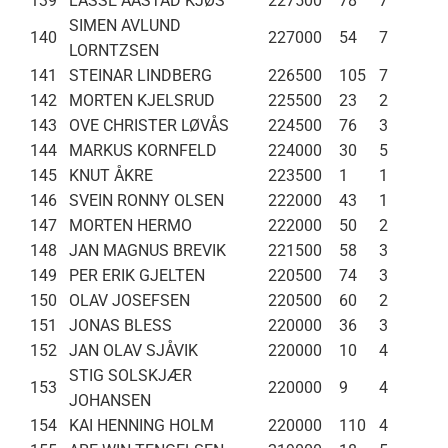
139
LASSE AASTAD KJØS
227500
78
7
SIMEN AVLUND
140
227000
54
7
LORNTZSEN
141
STEINAR LINDBERG
226500
105
7
142
MORTEN KJELSRUD
225500
23
2
143
OVE CHRISTER LØVÅS
224500
76
3
144
MARKUS KORNFELD
224000
30
5
145
KNUT ÅKRE
223500
1
1
146
SVEIN RONNY OLSEN
222000
43
1
147
MORTEN HERMO
222000
50
2
148
JAN MAGNUS BREVIK
221500
58
3
149
PER ERIK GJELTEN
220500
74
3
150
OLAV JOSEFSEN
220500
60
2
151
JONAS BLESS
220000
36
3
152
JAN OLAV SJÅVIK
220000
10
4
STIG SOLSKJÆR
153
220000
9
4
JOHANSEN
154
KAI HENNING HOLM
220000
110
4