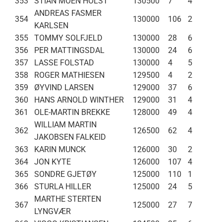
353
STIAN MOEN HOLST
130500
7
4
ANDREAS FASMER
354
130000
106
2
KARLSEN
355
TOMMY SOLFJELD
130000
28
6
356
PER MATTINGSDAL
130000
24
6
357
LASSE FOLSTAD
130000
4
5
358
ROGER MATHIESEN
129500
4
2
359
ØYVIND LARSEN
129000
37
6
360
HANS ARNOLD WINTHER
129000
31
4
361
OLE-MARTIN BREKKE
128000
49
4
WILLIAM MARTIN
362
126500
62
4
JAKOBSEN FALKEID
363
KARIN MUNCK
126000
30
2
364
JON KYTE
126000
107
4
365
SONDRE GJETØY
125000
110
1
366
STURLA HILLER
125000
24
5
MARTHE STERTEN
367
125000
27
7
LYNGVÆR