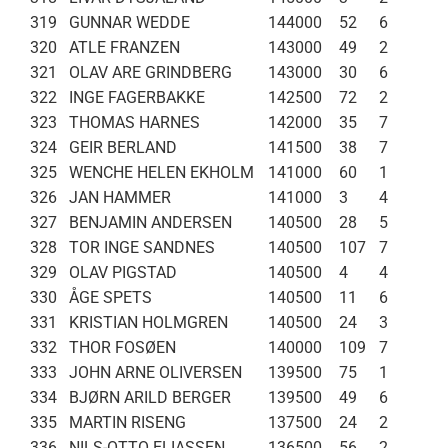
319
GUNNAR WEDDE
144000
52
6
320
ATLE FRANZEN
143000
49
2
321
OLAV ARE GRINDBERG
143000
30
6
322
INGE FAGERBAKKE
142500
72
2
323
THOMAS HARNES
142000
35
7
324
GEIR BERLAND
141500
38
7
325
WENCHE HELEN EKHOLM
141000
60
1
326
JAN HAMMER
141000
3
4
327
BENJAMIN ANDERSEN
140500
28
5
328
TOR INGE SANDNES
140500
107
7
329
OLAV PIGSTAD
140500
4
4
330
ÅGE SPETS
140500
11
6
331
KRISTIAN HOLMGREN
140500
24
3
332
THOR FOSØEN
140000
109
7
333
JOHN ARNE OLIVERSEN
139500
75
1
334
BJØRN ARILD BERGER
139500
49
6
335
MARTIN RISENG
137500
24
2
336
NILS-OTTO ELIASSEN
136500
56
2