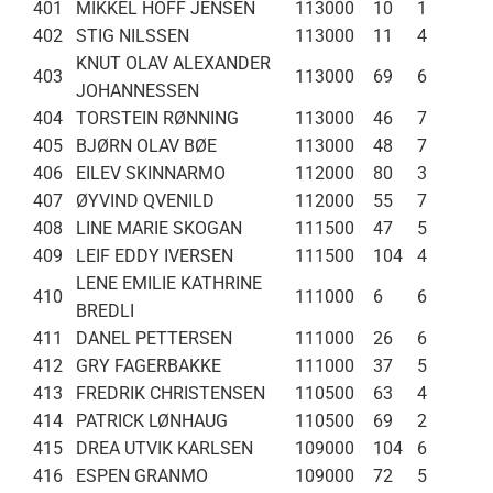
401
MIKKEL HOFF JENSEN
113000
10
1
402
STIG NILSSEN
113000
11
4
KNUT OLAV ALEXANDER
403
113000
69
6
JOHANNESSEN
404
TORSTEIN RØNNING
113000
46
7
405
BJØRN OLAV BØE
113000
48
7
406
EILEV SKINNARMO
112000
80
3
407
ØYVIND QVENILD
112000
55
7
408
LINE MARIE SKOGAN
111500
47
5
409
LEIF EDDY IVERSEN
111500
104
4
LENE EMILIE KATHRINE
410
111000
6
6
BREDLI
411
DANEL PETTERSEN
111000
26
6
412
GRY FAGERBAKKE
111000
37
5
413
FREDRIK CHRISTENSEN
110500
63
4
414
PATRICK LØNHAUG
110500
69
2
415
DREA UTVIK KARLSEN
109000
104
6
416
ESPEN GRANMO
109000
72
5