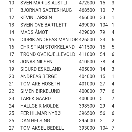
10
SVEN MARIUS AUSTLI
472500
15
3
11
BJORNAR SAETERHAUG
468500
10
7
12
KEVIN LARSEN
466000
33
1
13
SVEIN-OVE BARTLETT
439000
104
1
14
MADS ÅMOT
429000
79
4
15
DIDRIK ANDREAS MANTOR
426500
23
6
16
CHRISTIAN STOKKELAND
411500
15
5
17
TROND OVE KJELLEVOLD
411000
54
6
18
JONAS NILSEN
410500
78
4
19
SIGURD ESKELAND
405000
14
3
20
ANDREAS BERGE
404000
15
1
21
TOM ARE HOSETH
401000
27
4
22
SIMEN BIRKELUND
400000
77
6
23
TAREK GAARD
400000
5
7
24
HALLGEIR MOLDE
398500
29
4
25
PER HILMAR NYBØ
396500
56
6
26
DAN HELSING
395000
2
2
27
TOM AKSEL BEDELL
393000
104
7