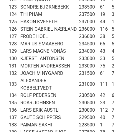
123
SONDRE BJØRNEBEKK
238500
61
5
124
THI PHAM
237500
19
3
125
HAKON KVESETH
237000
44
1
126
STEIN GABRIEL NÆRLAND
236000
116
5
127
FRODE HOEL
236000
38
5
128
MARIUS SMAABERG
234500
66
5
129
LARS MAGNE NONÅS
234000
43
4
130
KJERSTI ANTONSEN
233000
33
5
131
MORTEN ANDREASSEN
233000
75
2
132
JOACHIM NYGAARD
231500
61
7
ALEXANDER
133
231000
111
1
KOBBELTVEDT
134
ROLF PEDERSEN
230500
42
6
135
ROAR JOHNSEN
230500
23
7
136
LARS ERIK AUSTLI
230000
112
7
137
GAUTE SCHIPPERS
229500
40
7
138
PAIMAN SAKHI
228500
1
7