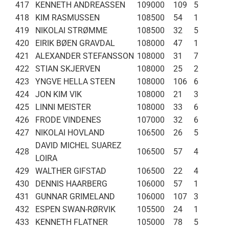
417
KENNETH ANDREASSEN
109000
109
5
418
KIM RASMUSSEN
108500
54
1
419
NIKOLAI STRØMME
108500
32
5
420
EIRIK BØEN GRAVDAL
108000
47
1
421
ALEXANDER STEFANSSON
108000
31
7
422
STIAN SKJERVEN
108000
25
2
423
YNGVE HELLA STEEN
108000
106
6
424
JON KIM VIK
108000
21
3
425
LINNI MEISTER
108000
33
6
426
FRODE VINDENES
107000
32
6
427
NIKOLAI HOVLAND
106500
26
5
DAVID MICHEL SUAREZ
428
106500
57
4
LOIRA
429
WALTHER GIFSTAD
106500
22
4
430
DENNIS HAARBERG
106000
57
1
431
GUNNAR GRIMELAND
106000
107
3
432
ESPEN SWAN-RØRVIK
105500
24
1
433
KENNETH FLATNER
105000
78
5