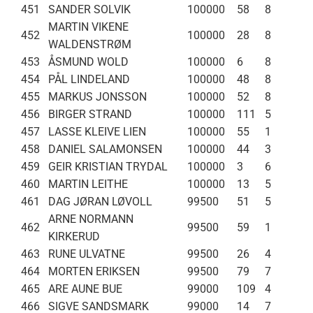
451
SANDER SOLVIK
100000
58
8
MARTIN VIKENE
452
100000
28
8
WALDENSTRØM
453
ÅSMUND WOLD
100000
6
8
454
PÅL LINDELAND
100000
48
8
455
MARKUS JONSSON
100000
52
8
456
BIRGER STRAND
100000
111
5
457
LASSE KLEIVE LIEN
100000
55
1
458
DANIEL SALAMONSEN
100000
44
3
459
GEIR KRISTIAN TRYDAL
100000
3
6
460
MARTIN LEITHE
100000
13
5
461
DAG JØRAN LØVOLL
99500
51
5
ARNE NORMANN
462
99500
59
1
KIRKERUD
463
RUNE ULVATNE
99500
26
4
464
MORTEN ERIKSEN
99500
79
7
465
ARE AUNE BUE
99000
109
4
466
SIGVE SANDSMARK
99000
14
7