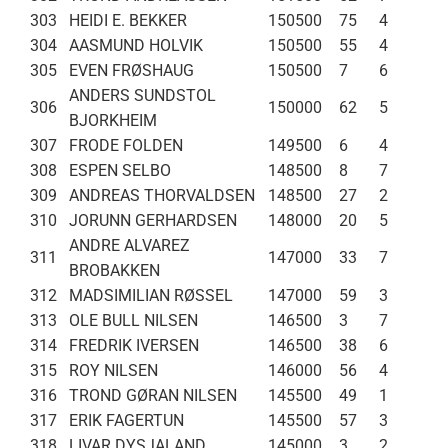
303
HEIDI E. BEKKER
150500
75
4
304
AASMUND HOLVIK
150500
55
4
305
EVEN FRØSHAUG
150500
7
6
ANDERS SUNDSTOL
306
150000
62
5
BJORKHEIM
307
FRODE FOLDEN
149500
6
4
308
ESPEN SELBO
148500
8
7
309
ANDREAS THORVALDSEN
148500
27
2
310
JORUNN GERHARDSEN
148000
20
5
ANDRE ALVAREZ
311
147000
33
7
BROBAKKEN
312
MADSIMILIAN RØSSEL
147000
59
3
313
OLE BULL NILSEN
146500
3
7
314
FREDRIK IVERSEN
146500
38
6
315
ROY NILSEN
146000
56
4
316
TROND GØRAN NILSEN
145500
49
1
317
ERIK FAGERTUN
145500
57
3
318
LIVAR DYSJALAND
145000
3
2