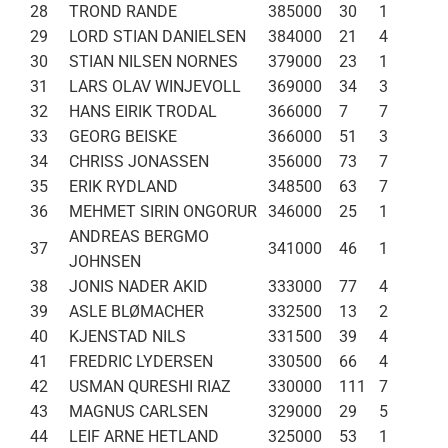
28
TROND RANDE
385000
30
1
29
LORD STIAN DANIELSEN
384000
21
4
30
STIAN NILSEN NORNES
379000
23
1
31
LARS OLAV WINJEVOLL
369000
34
3
32
HANS EIRIK TRODAL
366000
7
7
33
GEORG BEISKE
366000
51
3
34
CHRISS JONASSEN
356000
73
7
35
ERIK RYDLAND
348500
63
7
36
MEHMET SIRIN ONGORUR
346000
25
1
ANDREAS BERGMO
37
341000
46
1
JOHNSEN
38
JONIS NADER AKID
333000
77
4
39
ASLE BLØMACHER
332500
13
2
40
KJENSTAD NILS
331500
39
4
41
FREDRIC LYDERSEN
330500
66
4
42
USMAN QURESHI RIAZ
330000
111
7
43
MAGNUS CARLSEN
329000
29
5
44
LEIF ARNE HETLAND
325000
53
1