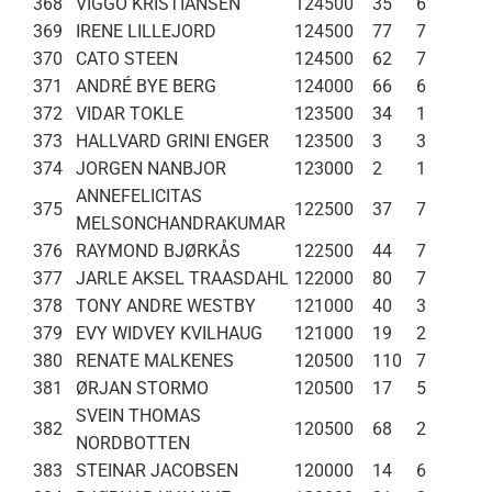
368
VIGGO KRISTIANSEN
124500
35
6
369
IRENE LILLEJORD
124500
77
7
370
CATO STEEN
124500
62
7
371
ANDRÉ BYE BERG
124000
66
6
372
VIDAR TOKLE
123500
34
1
373
HALLVARD GRINI ENGER
123500
3
3
374
JORGEN NANBJOR
123000
2
1
ANNEFELICITAS
375
122500
37
7
MELSONCHANDRAKUMAR
376
RAYMOND BJØRKÅS
122500
44
7
377
JARLE AKSEL TRAASDAHL
122000
80
7
378
TONY ANDRE WESTBY
121000
40
3
379
EVY WIDVEY KVILHAUG
121000
19
2
380
RENATE MALKENES
120500
110
7
381
ØRJAN STORMO
120500
17
5
SVEIN THOMAS
382
120500
68
2
NORDBOTTEN
383
STEINAR JACOBSEN
120000
14
6