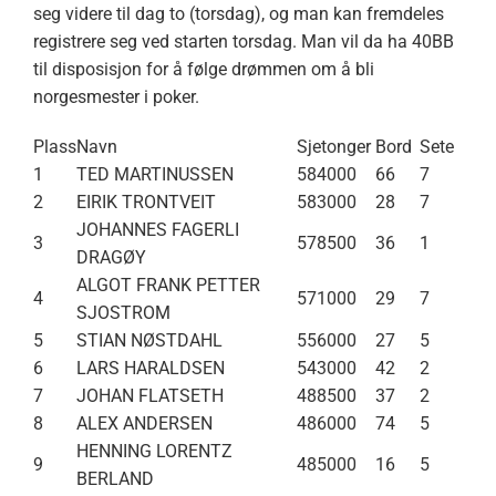
seg videre til dag to (torsdag), og man kan fremdeles
registrere seg ved starten torsdag. Man vil da ha 40BB
til disposisjon for å følge drømmen om å bli
norgesmester i poker.
Plass
Navn
Sjetonger
Bord
Sete
1
TED MARTINUSSEN
584000
66
7
2
EIRIK TRONTVEIT
583000
28
7
JOHANNES FAGERLI
3
578500
36
1
DRAGØY
ALGOT FRANK PETTER
4
571000
29
7
SJOSTROM
5
STIAN NØSTDAHL
556000
27
5
6
LARS HARALDSEN
543000
42
2
7
JOHAN FLATSETH
488500
37
2
8
ALEX ANDERSEN
486000
74
5
HENNING LORENTZ
9
485000
16
5
BERLAND