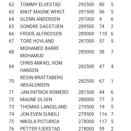
62
TOMMY ELVESTAD
292500
80
5
63
KNUT MAGNE WHIST
291500
56
5
64
GLENN ANDERSEN
291000
4
6
65
SONDRE SAGSTUEN
289500
74
2
66
FRODE ALFREDSEN
289000
110
6
67
TORE HOVLAND
287000
57
5
MOHAMED BARRE
68
285000
58
7
MOHAMUD
CHRIS-MIKAEL ROM
69
282500
47
4
HANSEN
REGIN BRATTABERG
70
282500
67
1
ABSALONSEN
71
JAN PATRICK ROMERO
281500
44
6
72
MAGNE OLSEN
280000
77
3
73
THOMAS LANGELAND
279500
19
5
74
JON EVEN SUNDLI
279500
116
7
75
NIKOLA POTURICA
278000
117
5
76
PETTER FJERSTAD
278000
59
2