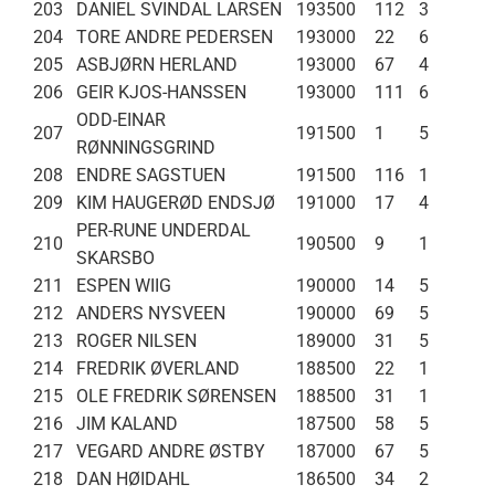
203
DANIEL SVINDAL LARSEN
193500
112
3
204
TORE ANDRE PEDERSEN
193000
22
6
205
ASBJØRN HERLAND
193000
67
4
206
GEIR KJOS-HANSSEN
193000
111
6
ODD-EINAR
207
191500
1
5
RØNNINGSGRIND
208
ENDRE SAGSTUEN
191500
116
1
209
KIM HAUGERØD ENDSJØ
191000
17
4
PER-RUNE UNDERDAL
210
190500
9
1
SKARSBO
211
ESPEN WIIG
190000
14
5
212
ANDERS NYSVEEN
190000
69
5
213
ROGER NILSEN
189000
31
5
214
FREDRIK ØVERLAND
188500
22
1
215
OLE FREDRIK SØRENSEN
188500
31
1
216
JIM KALAND
187500
58
5
217
VEGARD ANDRE ØSTBY
187000
67
5
218
DAN HØIDAHL
186500
34
2