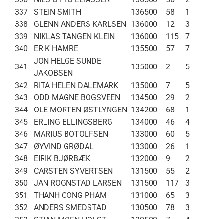
337
STEIN SMITH
136500
58
1
338
GLENN ANDERS KARLSEN
136000
12
3
339
NIKLAS TANGEN KLEIN
136000
115
7
340
ERIK HAMRE
135500
57
7
JON HELGE SUNDE
341
135000
2
5
JAKOBSEN
342
RITA HELEN DALEMARK
135000
7
5
343
ODD MAGNE BOGSVEEN
134500
29
2
344
OLE MORTEN ØSTLYNGEN
134200
68
1
345
ERLING ELLINGSBERG
134000
46
4
346
MARIUS BOTOLFSEN
133000
60
5
347
ØYVIND GRØDAL
133000
26
1
348
EIRIK BJØRBÆK
132000
9
2
349
CARSTEN SYVERTSEN
131500
55
2
350
JAN ROGNSTAD LARSEN
131500
117
3
351
THANH CONG PHAM
131000
65
3
352
ANDERS SMEDSTAD
130500
78
3