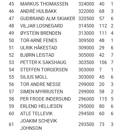
45
MARKUS THOMASSEN
324000
40
1
46
ANDRÉ HULBAKK
322000
68
3
47
GUDBRAND ALM SKIAKER
320500
57
6
48
VILJAR LOSNEGARD
314500
112
2
49
ØYSTEIN BRENDEN
313000
111
4
50
TOR-ARNE FENES
309500
48
1
51
ULRIK HÅKESTAD
309000
29
6
52
BJØRN LEISTAD
305000
42
7
53
PETTER K SAKSHAUG
303500
106
7
54
STEFFEN TORGERSEN
303000
7
1
55
SILIUS MOLL
303000
45
6
56
TOR ANDRE NESSE
299000
20
3
57
SIMEN MYRRUSTEN
299000
58
2
58
PER FRODE INDERSUND
296000
115
5
59
ERLEND HELLIESEN
295000
80
6
60
ATLE TELLEVIK
294500
60
6
JOAKIM SCHEVIK
61
293500
73
3
JOHNSON