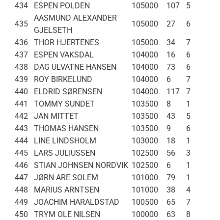
434
ESPEN POLDEN
105000
107
5
AASMUND ALEXANDER
435
105000
27
6
GJELSETH
436
THOR HJERTENES
105000
34
7
437
ESPEN VAKSDAL
104000
16
6
438
DAG ULVATNE HANSEN
104000
73
6
439
ROY BIRKELUND
104000
6
7
440
ELDRID SØRENSEN
104000
117
7
441
TOMMY SUNDET
103500
8
1
442
JAN MITTET
103500
43
5
443
THOMAS HANSEN
103500
9
6
444
LINE LINDSHOLM
103000
18
1
445
LARS JULIUSSEN
102500
56
3
446
STIAN JOHNSEN NORDVIK
102500
6
1
447
JØRN ARE SOLEM
101000
79
1
448
MARIUS ARNTSEN
101000
38
4
449
JOACHIM HARALDSTAD
100500
65
7
450
TRYM OLE NILSEN
100000
63
8