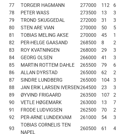
77
TORGEIR HAGMANN
277000
112
6
78
PETER WASS
273500
13
3
79
TROND SKUGGEDAL
272000
31
3
80
STEN ARE VIAN
270000
50
5
81
TOBIAS MELING AKSE
270000
45
1
82
PER-HELGE GAASAND
268500
8
2
83
ROY KVATNINGEN
268000
29
3
84
GEORG OLSEN
266000
41
3
85
MARTIN ROTTEM DAHLE
265500
79
6
86
ALLAN DYRSTAD
265000
62
2
87
SINDRE LUNDBERG
265000
104
3
88
JAN ERIK LARSEN IVERSEN
264500
23
3
89
ØYVIND FRIGAARD
263500
107
2
90
VETLE HØGEMARK
263000
13
7
91
FRODE LUDVIGSEN
262500
70
2
92
PER-ARNE LUNDEKVAM
261000
54
3
TOBIAS CORNELIS TEN
93
260500
61
4
NAPEL