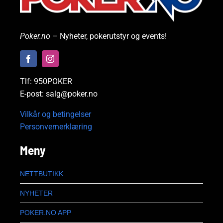
Poker.no
– Nyheter, pokerutstyr og events!
Tlf: 950POKER
E-post: salg@poker.no
Vilkår og betingelser
Personvernerklæring
Meny
NETTBUTIKK
NYHETER
POKER.NO APP