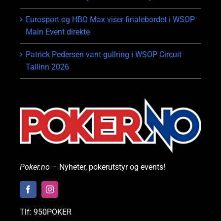
Eurosport og HBO Max viser finalebordet i WSOP
Main Event direkte
Patrick Pedersen vant gullring i WSOP Circuit
Tallinn 2026
Poker.no
– Nyheter, pokerutstyr og events!
Tlf: 950POKER