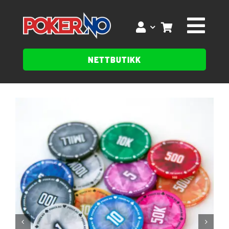
Skip
to
Togg
content
NETTBUTIKK
Navig
KJØP
Detaljer