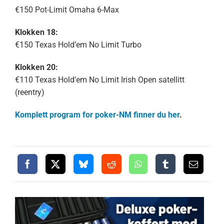
€150 Pot-Limit Omaha 6-Max
Klokken 18:
€150 Texas Hold’em No Limit Turbo
Klokken 20:
€110 Texas Hold’em No Limit Irish Open satellitt
(reentry)
Komplett program for poker-NM finner du her
.