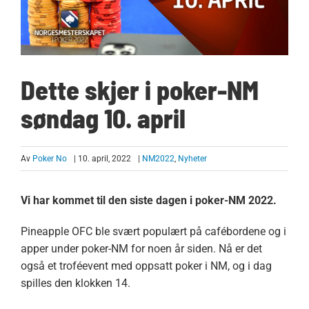
Dette skjer i poker-NM
søndag 10. april
Av
Poker No
| 10. april, 2022
|
NM2022
,
Nyheter
Vi har kommet til den siste dagen i poker-NM 2022.
Pineapple OFC ble svært populært på cafébordene og i
apper under poker-NM for noen år siden. Nå er det
også et troféevent med oppsatt poker i NM, og i dag
spilles den klokken 14.