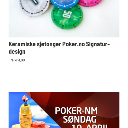
Keramiske sjetonger Poker.no Signatur-
Ko
design
Po
Fra kr 4,00
kr