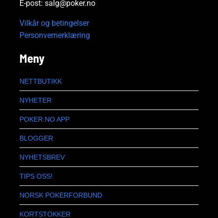
E-post: salg@poker.no
Vilkår og betingelser
Personvernerklæring
Meny
NETTBUTIKK
NYHETER
POKER.NO APP
BLOGGER
NYHETSBREV
TIPS OSS!
NORSK POKERFORBUND
KORTSTOKKER