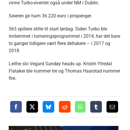
vinne Turbo-eventet også under NM i Dublin.
Seieren gir ham 36.220 euro i prispenger.
565 spillere stilte til start lørdag. Siden Turbo ble
innlemmet i turneringsprogrammet i 2014, har det bare
to ganger tidligere vært flere deltakere – i 2017 og
2018.
Leithe slo Vegard Sandøy heads up. Kristin Ytredal
Flataker ble nummer tre og Thomas Haarstad nummer
fire.