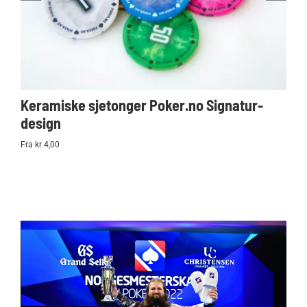
Keramiske sjetonger Poker.no Signatur-
Ko
design
Po
Fra kr 4,00
kr