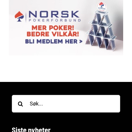
Søk
etter:
Siste nyheter