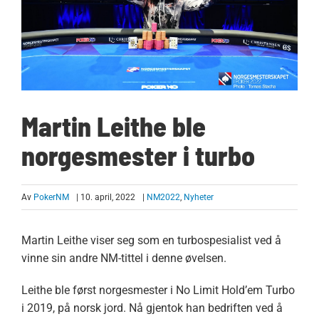
Martin Leithe ble
norgesmester i turbo
Av
PokerNM
| 10. april, 2022
|
NM2022
,
Nyheter
Martin Leithe viser seg som en turbospesialist ved å
vinne sin andre NM-tittel i denne øvelsen.
Leithe ble først norgesmester i No Limit Hold’em Turbo
i 2019, på norsk jord. Nå gjentok han bedriften ved å