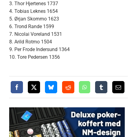
3. Thor Hjertenes 1737
4. Tobias Leknes 1654
5. Ørjan Skommo 1623
6. Trond Rande 1599
7. Nicolai Voreland 1531
8. Arild Rotmo 1504
9. Per Frode Indersund 1364
10. Tore Pedersen 1356