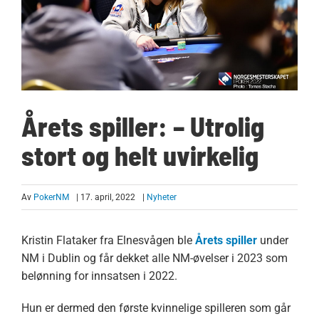
Årets spiller: – Utrolig
stort og helt uvirkelig
Av
PokerNM
| 17. april, 2022
|
Nyheter
Kristin Flataker fra Elnesvågen ble
Årets spiller
under
NM i Dublin og får dekket alle NM-øvelser i 2023 som
belønning for innsatsen i 2022.
Hun er dermed den første kvinnelige spilleren som går