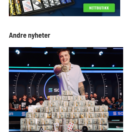
Andre nyheter