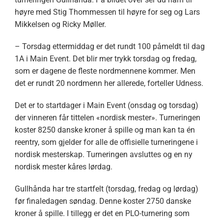
høyre med Stig Thommessen til høyre for seg og Lars
Mikkelsen og Ricky Møller.
– Torsdag ettermiddag er det rundt 100 påmeldt til dag
1A i Main Event. Det blir mer trykk torsdag og fredag,
som er dagene de fleste nordmennene kommer. Men
det er rundt 20 nordmenn her allerede, forteller Udness.
Det er to startdager i Main Event (onsdag og torsdag)
der vinneren får tittelen «nordisk mester». Turneringen
koster 8250 danske kroner å spille og man kan ta én
reentry, som gjelder for alle de offisielle turneringene i
nordisk mesterskap. Turneringen avsluttes og en ny
nordisk mester kåres lørdag.
Gullhånda har tre startfelt (torsdag, fredag og lørdag)
før finaledagen søndag. Denne koster 2750 danske
kroner å spille. I tillegg er det en PLO-turnering som