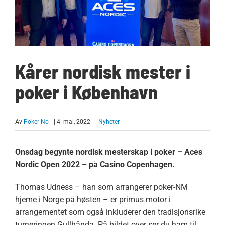
Kårer nordisk mester i
poker i København
Av
Poker No
| 4. mai, 2022
|
Nyheter
Onsdag begynte nordisk mesterskap i poker – Aces
Nordic Open 2022 – på Casino Copenhagen.
Thomas Udness – han som arrangerer poker-NM
hjeme i Norge på høsten – er primus motor i
arrangementet som også inkluderer den tradisjonsrike
turneringen Gullhånda. På bildet over ser du ham til