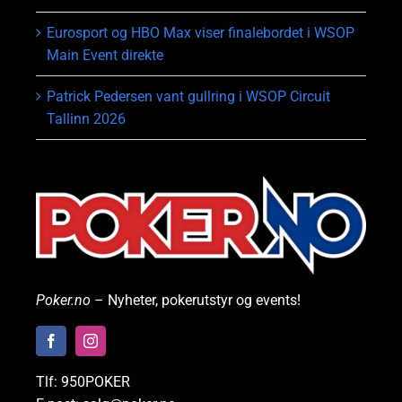
Eurosport og HBO Max viser finalebordet i WSOP
Main Event direkte
Patrick Pedersen vant gullring i WSOP Circuit
Tallinn 2026
Poker.no
– Nyheter, pokerutstyr og events!
Tlf: 950POKER