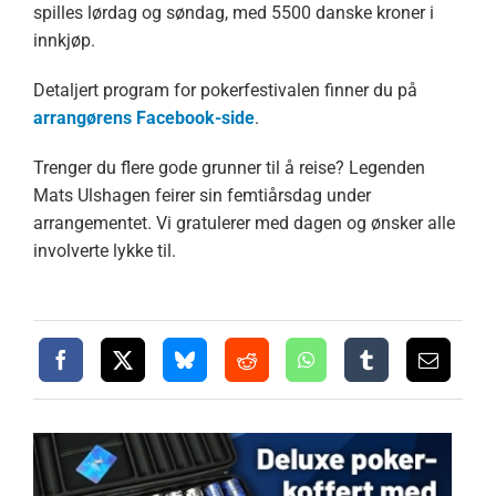
spilles lørdag og søndag, med 5500 danske kroner i
innkjøp.
Detaljert program for pokerfestivalen finner du på
arrangørens Facebook-side
.
Trenger du flere gode grunner til å reise? Legenden
Mats Ulshagen feirer sin femtiårsdag under
arrangementet. Vi gratulerer med dagen og ønsker alle
involverte lykke til.