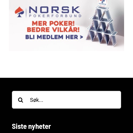
Søk
etter:
Siste nyheter