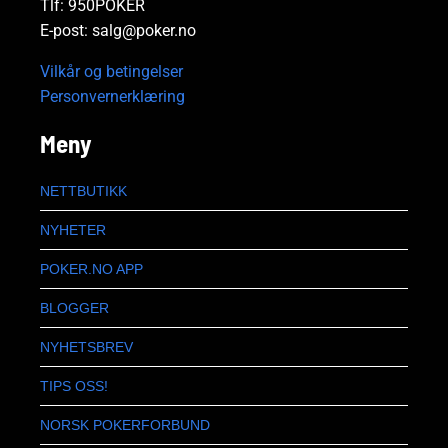
Tlf: 950POKER
E-post: salg@poker.no
Vilkår og betingelser
Personvernerklæring
Meny
NETTBUTIKK
NYHETER
POKER.NO APP
BLOGGER
NYHETSBREV
TIPS OSS!
NORSK POKERFORBUND