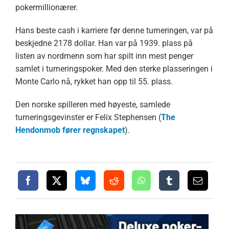
pokermillionærer.
Hans beste cash i karriere før denne turneringen, var på
beskjedne 2178 dollar. Han var på 1939. plass på
listen av nordmenn som har spilt inn mest penger
samlet i turneringspoker. Med den sterke plasseringen i
Monte Carlo nå, rykket han opp til 55. plass.
Den norske spilleren med høyeste, samlede
turneringsgevinster er Felix Stephensen (
The
Hendonmob fører regnskapet
).