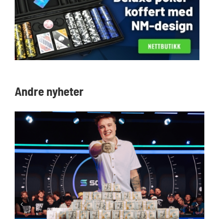
Andre nyheter