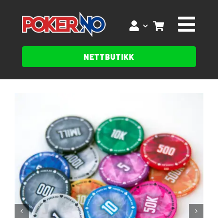
Skip
to
Togg
content
NETTBUTIKK
Navig
KJØP
Detaljer