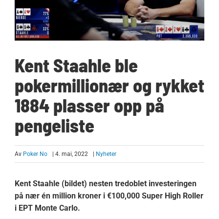
Kent Staahle ble
pokermillionær og rykket
1884 plasser opp på
pengeliste
Av
Poker No
| 4. mai, 2022
|
Nyheter
Kent Staahle (bildet) nesten tredoblet investeringen
på nær én million kroner i €100,000 Super High Roller
i EPT Monte Carlo.