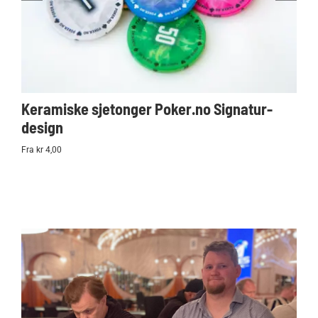
Keramiske sjetonger Poker.no Signatur-
Ko
design
Po
Fra kr 4,00
kr