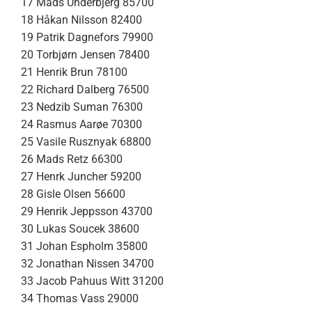
17 Mads Underbjerg 85700
18 Håkan Nilsson 82400
19 Patrik Dagnefors 79900
20 Torbjørn Jensen 78400
21 Henrik Brun 78100
22 Richard Dalberg 76500
23 Nedzib Suman 76300
24 Rasmus Aarøe 70300
25 Vasile Rusznyak 68800
26 Mads Retz 66300
27 Henrk Juncher 59200
28 Gisle Olsen 56600
29 Henrik Jeppsson 43700
30 Lukas Soucek 38600
31 Johan Espholm 35800
32 Jonathan Nissen 34700
33 Jacob Pahuus Witt 31200
34 Thomas Vass 29000