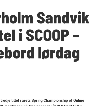
holm Sandvik
ttel i SCOOP –
lebord lørdag
redje tittel i årets Spring Championship of Online