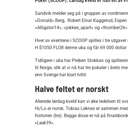
Poker (SCOOP). Lørdag kveld er han en av FI
Sandvik melder seg på i gruppen av nordmenn s
«Donald» Berg, Robert Einar Kaggerud, Espe
«Alligator14», «jokkee_apart» og «thomber26» 
Hver av eventene i SCOOP spilles i tre utgaver
H $1050 FLO8 denne uka og får 69 000 dollar i
Tidligere i uka har Preben Stokkan og spillere
til Norge, slik at vi nå har tre pokaler i årets m
enn Sverige har klart hittil.
Halve feltet er norskt
Allerede lørdag kveld kan vi øke ledelsen til 
Hi/Lo er norsk. Tobias Leknes er sammen me
historien (tre). Begge disse er nå på finale
«Laak39»
.