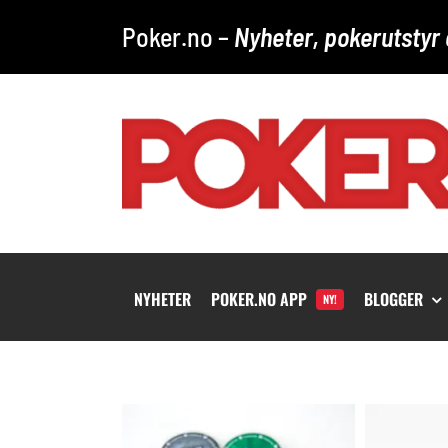
Skip
Poker.no –
Nyheter, pokerutstyr 
to
content
NYHETER
POKER.NO APP
BLOGGER
NY!