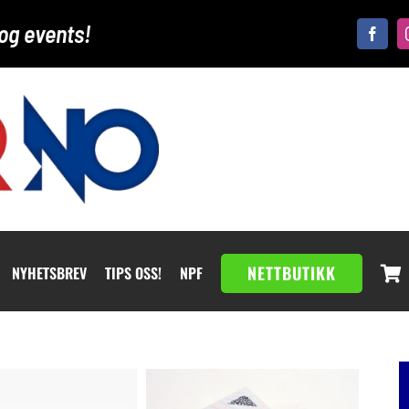
og events!
NETTBUTIKK
NYHETSBREV
TIPS OSS!
NPF