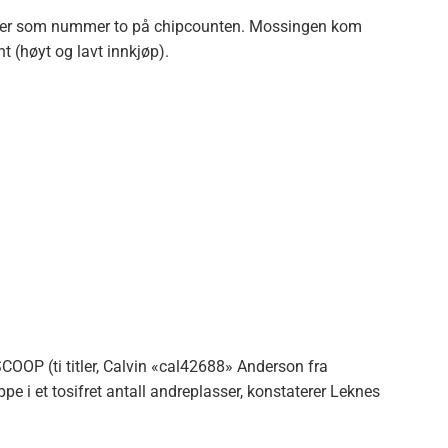
ger som nummer to på chipcounten. Mossingen kom
nt (høyt og lavt innkjøp).
 SCOOP (ti titler, Calvin «cal42688» Anderson fra
e i et tosifret antall andreplasser, konstaterer Leknes