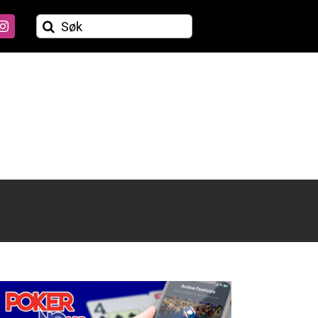
Søk
etter: