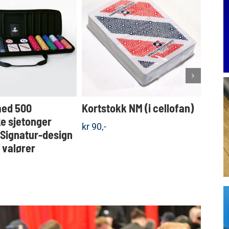
Dette
KJØP
KJØP
produktet
Detaljer
Detaljer
har
flere
varianter.
Alternativene
kan
velges
med 500
Kortstokk NM (i cellofan)
Koff
på
produktsiden
e sjetonger
sjet
kr
90,-
 Signatur-design
valgf
e valører
kr
1.5