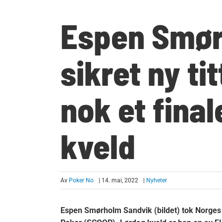
Espen Smør
sikret ny ti
nok et fina
kveld
Av
Poker No
| 14. mai, 2022
|
Nyheter
Espen Smørholm Sandvik (bildet) tok Norges t