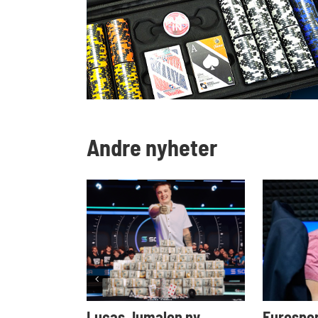
Andre nyheter
Lucas Jumalon ny
Eurospor