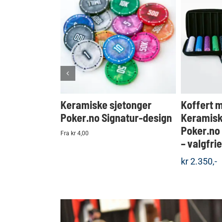
KJØP
Detaljer
Keramiske sjetonger
Koffert 
Poker.no Signatur-design
Keramisk
Poker.no
Fra kr 4,00
– valgfri
kr
2.350,-