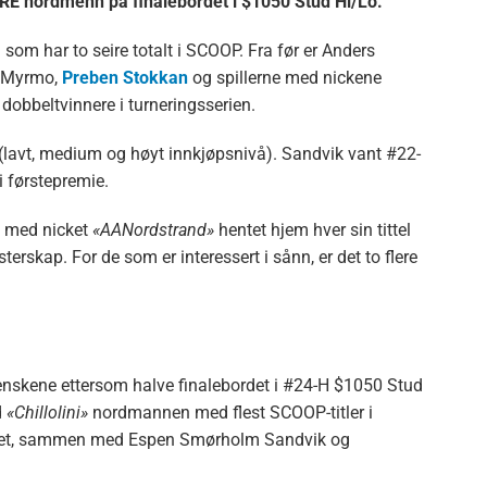
RE nordmenn på finalebordet i $1050 Stud Hi/Lo.
om har to seire totalt i SCOOP. Fra før er Anders
n Myrmo,
Preben Stokkan
og spillerne med nickene
dobbeltvinnere i turneringsserien.
 (lavt, medium og høyt innkjøpsnivå). Sandvik vant #22-
 førstepremie.
n med nicket
«AANordstrand»
hentet hjem hver sin tittel
esterskap. For de som er interessert i sånn, er det to flere
svenskene ettersom halve finalebordet i #24-H $1050 Stud
d
«Chillolini»
nordmannen med flest SCOOP-titler i
bordet, sammen med Espen Smørholm Sandvik og