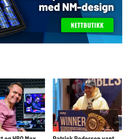
t og HBO Max
Patrick Pedersen vant
Tar