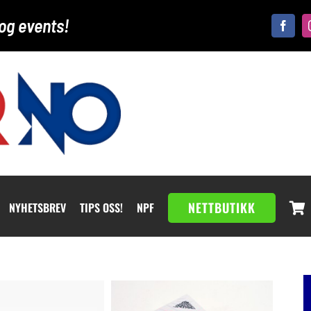
og events!
NETTBUTIKK
NYHETSBREV
TIPS OSS!
NPF