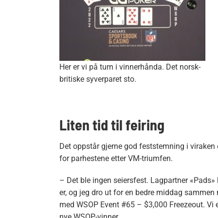
Her er vi på turn i vinnerhånda. Det norsk-
britiske syverparet sto.
Liten tid til feiring
Det oppstår gjerne god feststemning i viraken ett
for parhestene etter VM-triumfen.
– Det ble ingen seiersfest. Lagpartner «Pads»
er, og jeg dro ut for en bedre middag sammen 
med WSOP Event #65 – $3,000 Freezeout. Vi er he
nye WSOP-vinner.