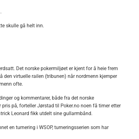
.
e skulle gå helt inn.
rdsatt. Det norske pokermiljøet er kjent for å heie frem
å den virtuelle railen (tribunen) når nordmenn kjemper
dmenn ofte.
ldinger og kommentarer, både fra det norske
 pris på, forteller Jørstad til Poker.no noen få timer etter
rick Leonard fikk utdelt sine gullarmbånd.
nnet en turnering i WSOP, turneringsserien som har