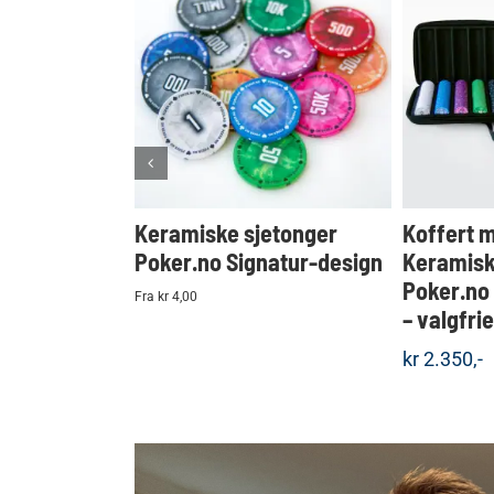
KJØP
Detaljer
Keramiske sjetonger
Koffert 
Poker.no Signatur-design
Keramisk
Poker.no
Fra kr 4,00
– valgfri
kr
2.350,-