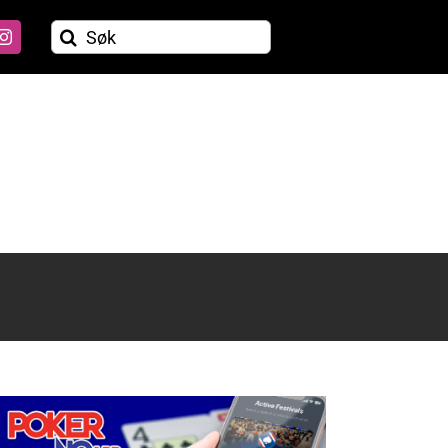
Søk
etter: