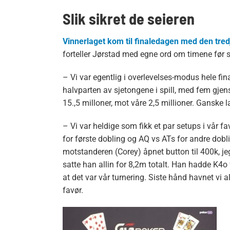
Slik sikret de seieren
Vinnerlaget kom til finaledagen med den tred
forteller Jørstad med egne ord om timene før s
– Vi var egentlig i overlevelses-modus hele fi
halvparten av sjetongene i spill, med fem gje
15.,5 milloner, mot våre 2,5 millioner. Ganske 
– Vi var heldige som fikk et par setups i vår fav
for første dobling og AQ vs ATs for andre dobli
motstanderen (Corey) åpnet button til 400k, jeg 
satte han allin for 8,2m totalt. Han hadde K4o f
at det var vår turnering. Siste hånd havnet vi al
favør.