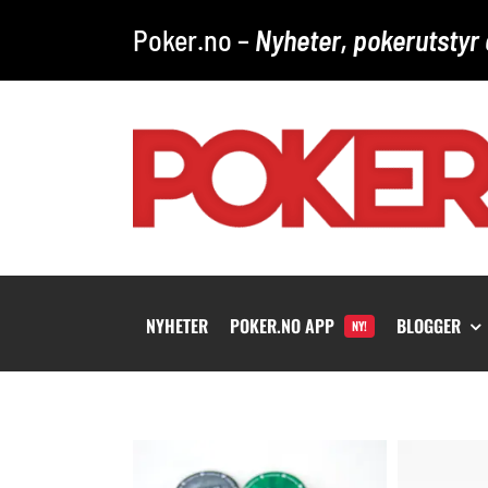
Skip
Poker.no –
Nyheter, pokerutstyr 
to
content
NYHETER
POKER.NO APP
BLOGGER
NY!