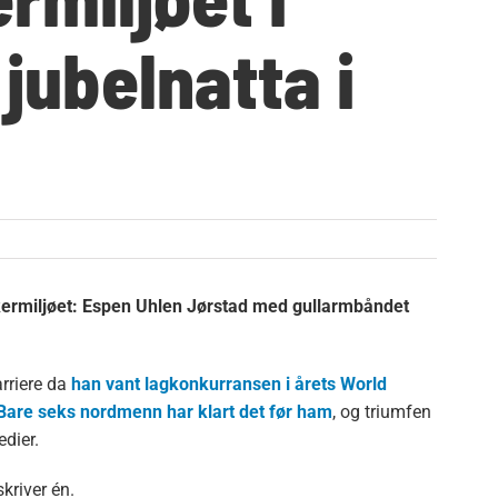
jubelnatta i
kermiljøet: Espen Uhlen Jørstad med gullarmbåndet
rriere da
han vant lagkonkurransen i årets World
Bare seks nordmenn har klart det før ham
, og triumfen
edier.
 skriver én.