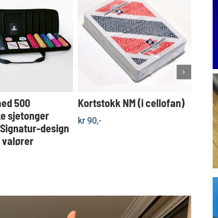
Dette
KJØP
KJØP
produktet
Detaljer
Detaljer
har
flere
varianter.
Alternativene
kan
velges
med 500
Kortstokk NM (i cellofan)
Koff
på
produktsiden
e sjetonger
sjet
kr
90,-
 Signatur-design
valgf
e valører
kr
1.5