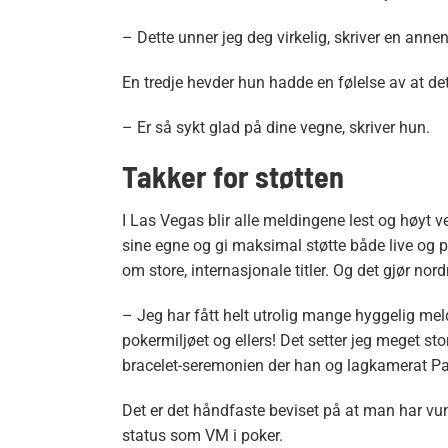
– Dette unner jeg deg virkelig, skriver en annen
En tredje hevder hun hadde en følelse av at dett
– Er så sykt glad på dine vegne, skriver hun.
Takker for støtten
I Las Vegas blir alle meldingene lest og høyt ve
sine egne og gi maksimal støtte både live og p
om store, internasjonale titler. Og det gjør nor
– Jeg har fått helt utrolig mange hyggelig me
pokermiljøet og ellers! Det setter jeg meget stor
bracelet-seremonien der han og lagkamerat Pat
Det er det håndfaste beviset på at man har vu
status som VM i poker.