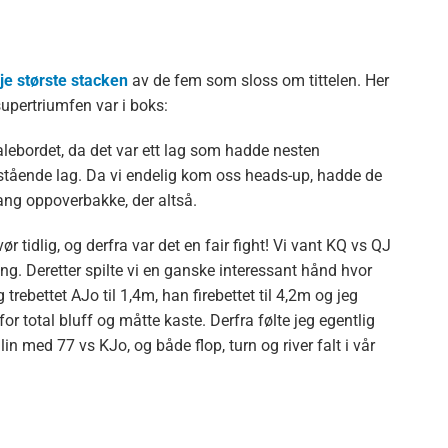
je største stacken
av de fem som sloss om tittelen. Her
upertriumfen var i boks:
nalebordet, da det var ett lag som hadde nesten
nstående lag. Da vi endelig kom oss heads-up, hadde de
lang oppoverbakke, der altså.
ør tidlig, og derfra var det en fair fight! Vi vant KQ vs QJ
ng. Deretter spilte vi en ganske interessant hånd hvor
trebettet AJo til 1,4m, han firebettet til 4,2m og jeg
or total bluff og måtte kaste. Derfra følte jeg egentlig
lin med 77 vs KJo, og både flop, turn og river falt i vår