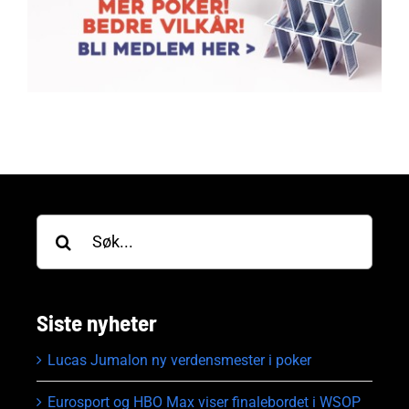
Søk
etter:
Siste nyheter
Lucas Jumalon ny verdensmester i poker
Eurosport og HBO Max viser finalebordet i WSOP