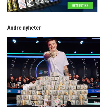
Andre nyheter