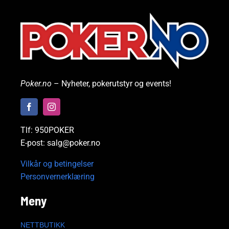
Poker.no
– Nyheter, pokerutstyr og events!
Tlf: 950POKER
E-post: salg@poker.no
Vilkår og betingelser
Personvernerklæring
Meny
NETTBUTIKK