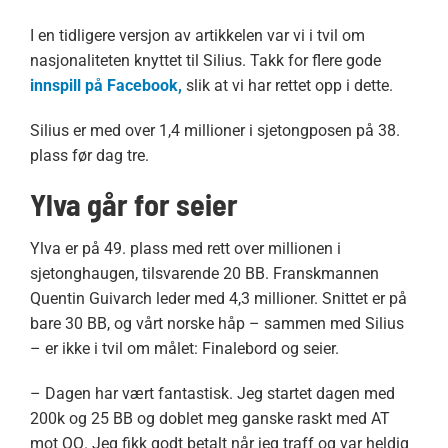
I en tidligere versjon av artikkelen var vi i tvil om
nasjonaliteten knyttet til Silius. Takk for flere gode
innspill på Facebook,
slik at vi har rettet opp i dette.
Silius er med over 1,4 millioner i sjetongposen på 38.
plass før dag tre.
Ylva går for seier
Ylva er på 49. plass med rett over millionen i
sjetonghaugen, tilsvarende 20 BB. Franskmannen
Quentin Guivarch leder med 4,3 millioner. Snittet er på
bare 30 BB, og vårt norske håp – sammen med Silius
– er ikke i tvil om målet: Finalebord og seier.
– Dagen har vært fantastisk. Jeg startet dagen med
200k og 25 BB og doblet meg ganske raskt med AT
mot QQ. Jeg fikk godt betalt når jeg traff og var heldig