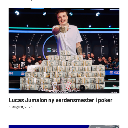
Lucas Jumalon ny verdensmester i poker
6. august, 2026