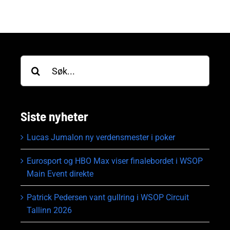
Søk
etter:
Siste nyheter
Lucas Jumalon ny verdensmester i poker
Eurosport og HBO Max viser finalebordet i WSOP
Main Event direkte
Patrick Pedersen vant gullring i WSOP Circuit
Tallinn 2026