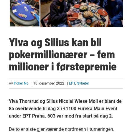
Ylva og Silius kan bli
pokermillionærer – fem
millioner i førstepremie
Av
Poker No
| 10. desember, 2022
|
EPT
,
Nyheter
Ylva Thorsrud og
Sili
us Nicolai Wiese Møll
er blant de
85 overlevende til dag 3 i €1100 Eureka Main Event
under EPT Praha. 603 var med fra start på dag 2.
De to er siste gjenværende nordmenn i turneringen.