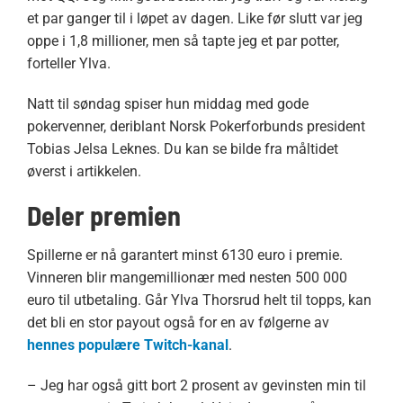
et par ganger til i løpet av dagen. Like før slutt var jeg
oppe i 1,8 millioner, men så tapte jeg et par potter,
forteller Ylva.
Natt til søndag spiser hun middag med gode
pokervenner, deriblant Norsk Pokerforbunds president
Tobias Jelsa Leknes. Du kan se bilde fra måltidet
øverst i artikkelen.
Deler premien
Spillerne er nå garantert minst 6130 euro i premie.
Vinneren blir mangemillionær med nesten 500 000
euro til utbetaling. Går Ylva Thorsrud helt til topps, kan
det bli en stor payout også for en av følgerne av
hennes populære Twitch-kanal
.
– Jeg har også gitt bort 2 prosent av gevinsten min til