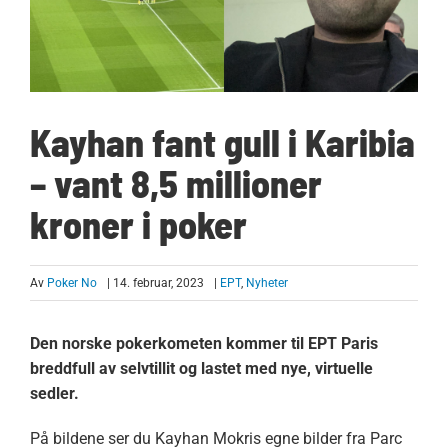
Kayhan fant gull i Karibia
– vant 8,5 millioner
kroner i poker
Av
Poker No
| 14. februar, 2023
|
EPT
,
Nyheter
Den norske pokerkometen kommer til EPT Paris
breddfull av selvtillit og lastet med nye, virtuelle
sedler.
På bildene ser du Kayhan Mokris egne bilder fra Parc