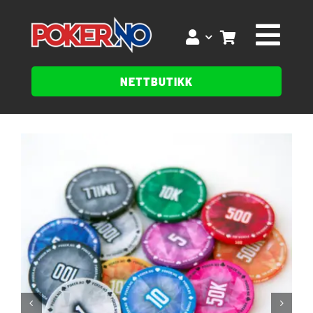
Skip
to
Togg
content
NETTBUTIKK
Navig
KJØP
Detaljer