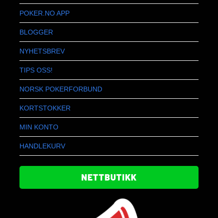
POKER.NO APP
BLOGGER
NYHETSBREV
TIPS OSS!
NORSK POKERFORBUND
KORTSTOKKER
MIN KONTO
HANDLEKURV
NETTBUTIKK