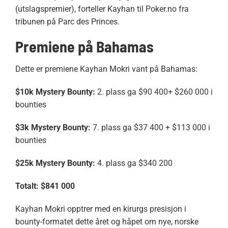
(utslagspremier), forteller Kayhan til Poker.no fra
tribunen på Parc des Princes.
Premiene på Bahamas
Dette er premiene Kayhan Mokri vant på Bahamas:
$10k Mystery Bounty:
2. plass ga $90 400+ $260 000 i
bounties
$3k Mystery Bounty:
7. plass ga $37 400 + $113 000 i
bounties
$25k Mystery Bounty:
4. plass ga $340 200
Totalt: $841 000
Kayhan Mokri opptrer med en kirurgs presisjon i
bounty-formatet dette året og håpet om nye, norske