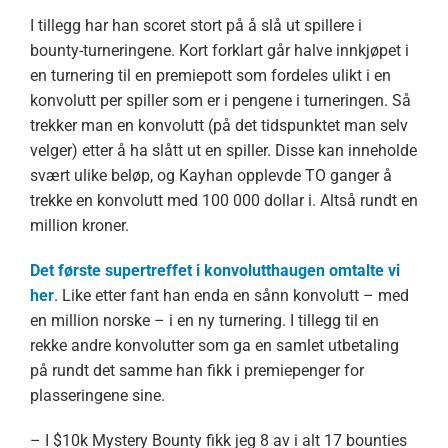
I tillegg har han scoret stort på å slå ut spillere i
bounty-turneringene. Kort forklart går halve innkjøpet i
en turnering til en premiepott som fordeles ulikt i en
konvolutt per spiller som er i pengene i turneringen. Så
trekker man en konvolutt (på det tidspunktet man selv
velger) etter å ha slått ut en spiller. Disse kan inneholde
svært ulike beløp, og Kayhan opplevde TO ganger å
trekke en konvolutt med 100 000 dollar i. Altså rundt en
million kroner.
Det første supertreffet i konvolutthaugen omtalte vi
her
. Like etter fant han enda en sånn konvolutt – med
en million norske – i en ny turnering. I tillegg til en
rekke andre konvolutter som ga en samlet utbetaling
på rundt det samme han fikk i premiepenger for
plasseringene sine.
– I $10k Mystery Bounty fikk jeg 8 av i alt 17 bounties