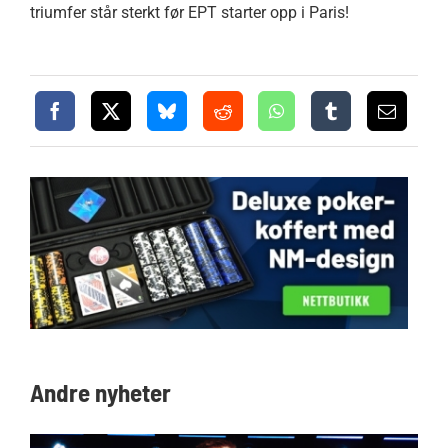
triumfer står sterkt før EPT starter opp i Paris!
Andre nyheter