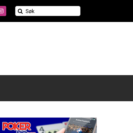
Søk
etter: