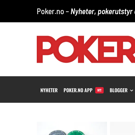
Skip
Poker.no –
Nyheter, pokerutstyr 
to
content
NYHETER
POKER.NO APP
BLOGGER
NY!