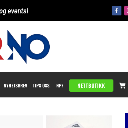
og events!
NETTBUTIKK
NYHETSBREV
TIPS OSS!
NPF