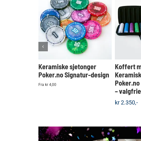
KJØP
Detaljer
Keramiske sjetonger
Koffert 
Poker.no Signatur-design
Keramisk
Poker.no
Fra kr 4,00
– valgfri
kr
2.350,-