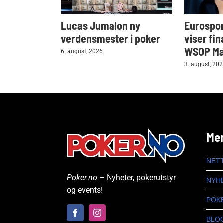
Lucas Jumalon ny
Eurospor
verdensmester i poker
viser fin
WSOP Mai
6. august, 2026
3. august, 20
Me
NET
Poker.no
– Nyheter, pokerutstyr
NYH
og events!
POK
BLO