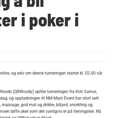
r i poker i
nline, og selv om denne turneringen starter kl. 02.00 vår
f Woods (Q8Woody) spiller turneringen fra Koh Samui,
 dag, og oppladningen til NM Main Event har stort sett
), massage, god mat og drikke, biljard, snorkling og
noen tøffe uker som det vanligvis er på treningsleir. Nå
 testet og VPN backup fikset.