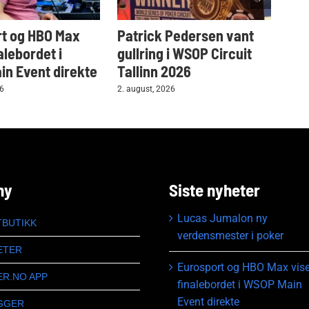
t og HBO Max
Patrick Pedersen vant
Tar
alebordet i
gullring i WSOP Circuit
i W
n Event direkte
Tallinn 2026
2. au
26
2. august, 2026
ny
Siste nyheter
Lucas Jumalon ny
TBUTIKK
verdensmester i poker
ETER
Eurosport og HBO Max vise
ER.NO APP
finalebordet i WSOP Main
Event direkte
GGER