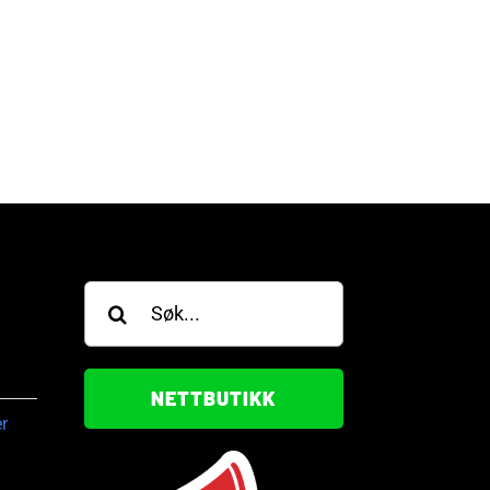
jei Forus vant gullring
Vilde Sangolt Ekren vant
SOP Circuit
gullring i WSOP Circuit
gust, 2026
28. juli, 2026
Søk
etter:
NETTBUTIKK
r