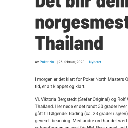
norgesmeste
Thailand
Av
Poker No
| 26. februar, 2023
|
Nyheter
I morgen er det klart for Poker North Masters O
tid, er alt klappet og klart.
Vi, Viktoria Bergstedt (StefanOriginal) og Rol
Thailand. Her nede er det rundt 30 grader hver
gått til følgende: Bading (ca. 28 grader i sjøen
generell beaching. Med andre ord har det vært 
er toppformen spisset før NM, Pcer rigget, nett