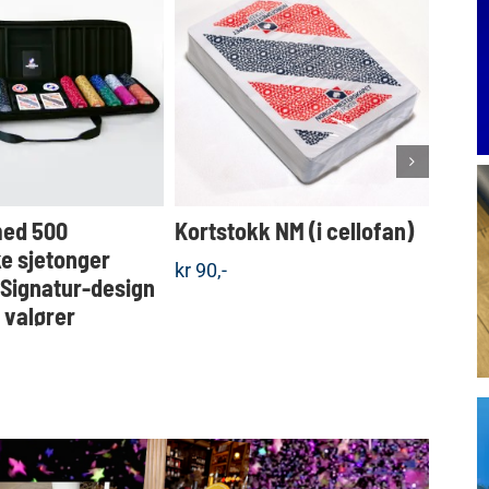
Dette
KJØP
KJØP
produktet
Detaljer
Detaljer
har
flere
varianter.
Alternativene
kan
velges
med 500
Kortstokk NM (i cellofan)
Koff
på
produktsiden
e sjetonger
sjet
kr
90,-
 Signatur-design
valgf
e valører
kr
1.5