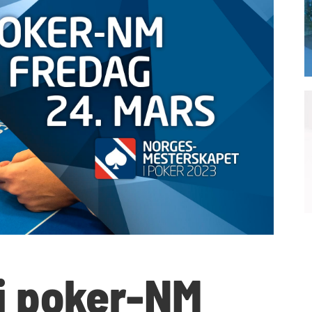
 i poker-NM