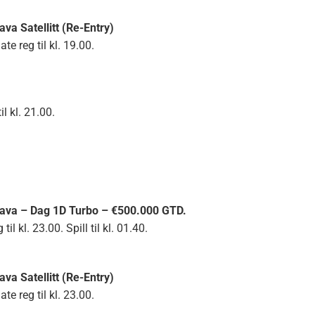
va Satellitt (Re-Entry)
te reg til kl. 19.00.
l kl. 21.00.
slava – Dag 1D Turbo – €500.000 GTD.
l kl. 23.00. Spill til kl. 01.40.
va Satellitt (Re-Entry)
te reg til kl. 23.00.