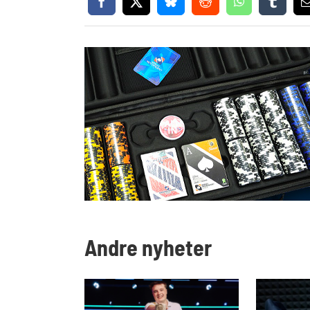
Andre nyheter