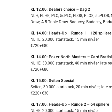
Kl. 12.00: Dealers choice – Dag 2
NLH, FLHE, PLO, 5cPLO, FLO8, PLO8, 5cPLO8, N
Draw, A-5 Triple Draw, Baducey, Badacey, Badug
Kl. 14.00: Heads-Up – Runde 1 – 128 spillere
NLHE, 20.000 startstack, 15 min nivåer.
€720+€80
Kl. 14.00: Poker North Masters – Card Brati
NLHE, 30.000 startstack, 40 min nivåer, late reg ti
€720+€80
Kl. 15.00: Sviten Special
Sviten, 30.000 startstack, 20 min nivåer, late reg
€220+€30
Kl. 17.00: Heads-Up – Runde 2 – 64 spillere
NLHE, 20.000 startstack, 15 min nivåer.