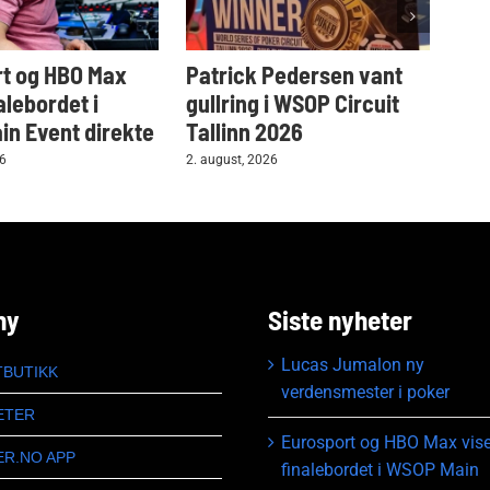
t og HBO Max
Patrick Pedersen vant
Tar
alebordet i
gullring i WSOP Circuit
i W
n Event direkte
Tallinn 2026
2. au
26
2. august, 2026
ny
Siste nyheter
Lucas Jumalon ny
TBUTIKK
verdensmester i poker
ETER
Eurosport og HBO Max vise
ER.NO APP
finalebordet i WSOP Main