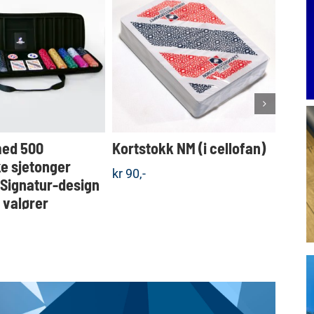
Dette
KJØP
KJØP
produktet
Detaljer
Detaljer
har
flere
varianter.
Alternativene
kan
velges
med 500
Kortstokk NM (i cellofan)
Koff
på
produktsiden
e sjetonger
sjet
kr
90,-
 Signatur-design
valgf
e valører
kr
1.5