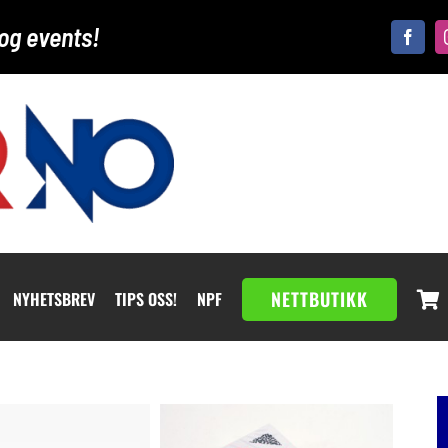
og events!
NETTBUTIKK
NYHETSBREV
TIPS OSS!
NPF