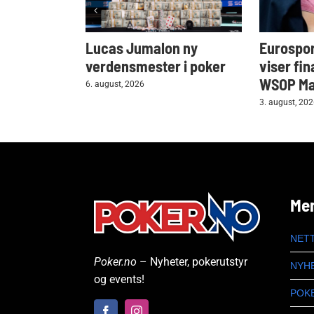
Lucas Jumalon ny
Eurospor
verdensmester i poker
viser fin
WSOP Mai
6. august, 2026
3. august, 20
Me
NET
Poker.no
– Nyheter, pokerutstyr
NYH
og events!
POK