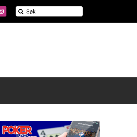
Søk
etter: