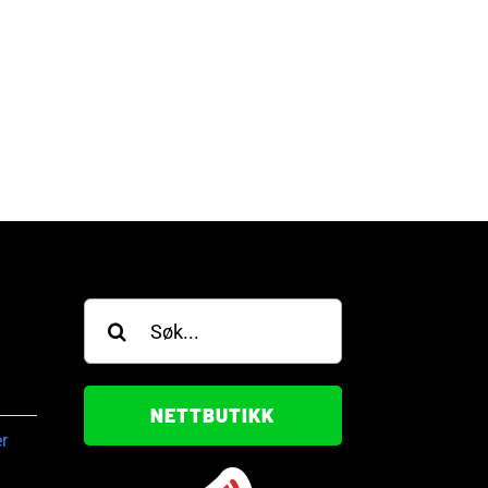
jei Forus vant gullring
Vilde Sangolt Ekren vant
SOP Circuit
gullring i WSOP Circuit
gust, 2026
28. juli, 2026
Søk
etter:
NETTBUTIKK
r