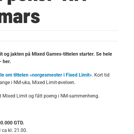
 mars
t og jakten på Mixed Games-tittelen starter. Se hele
– her.
lle om tittelen «norgesmester i Fixed Limit»
. Kort tid
ange i NM-uka, Mixed Limit-øvelsen.
ilt Mixed Limit og fått poeng i NM-sammenheng.
00.000 GTD.
 ca kl. 21.00.