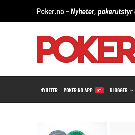
Skip
Poker.no –
Nyheter, pokerutstyr 
to
content
NYHETER
POKER.NO APP
BLOGGER
NY!