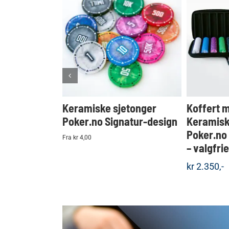
KJØP
Detaljer
Keramiske sjetonger
Koffert 
Poker.no Signatur-design
Keramisk
Poker.no
Fra kr 4,00
– valgfri
kr
2.350,-