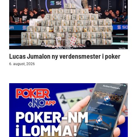
Lucas Jumalon ny verdensmester i poker
6. august, 2026