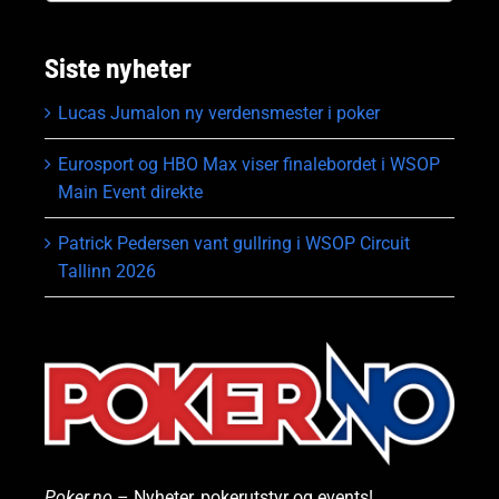
Siste nyheter
Lucas Jumalon ny verdensmester i poker
Eurosport og HBO Max viser finalebordet i WSOP
Main Event direkte
Patrick Pedersen vant gullring i WSOP Circuit
Tallinn 2026
Poker.no
– Nyheter, pokerutstyr og events!