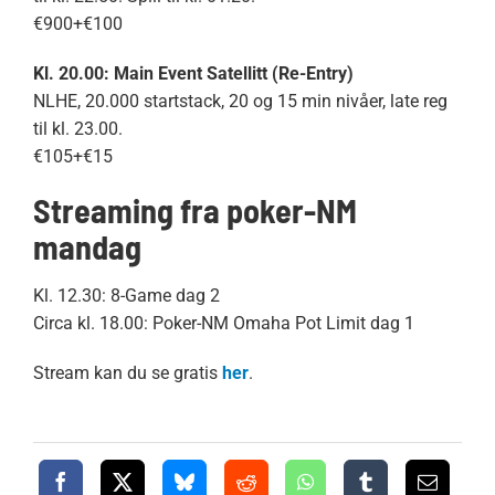
€900+€100
Kl. 20.00: Main Event Satellitt (Re-Entry)
NLHE, 20.000 startstack, 20 og 15 min nivåer, late reg
til kl. 23.00.
€105+€15
Streaming fra poker-NM
mandag
Kl. 12.30: 8-Game dag 2
Circa kl. 18.00: Poker-NM Omaha Pot Limit dag 1
Stream kan du se gratis
her
.