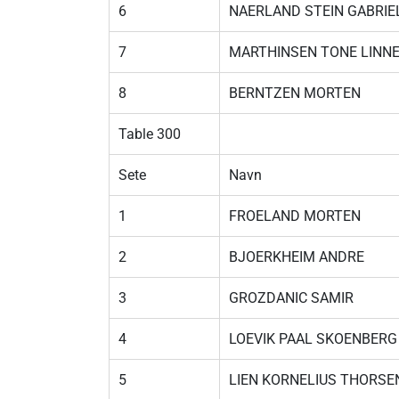
6
NAERLAND STEIN GABRIE
7
MARTHINSEN TONE LINN
8
BERNTZEN MORTEN
Table 300
Sete
Navn
1
FROELAND MORTEN
2
BJOERKHEIM ANDRE
3
GROZDANIC SAMIR
4
LOEVIK PAAL SKOENBERG
5
LIEN KORNELIUS THORSE