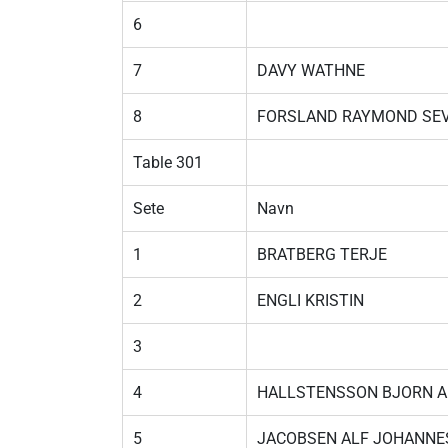
6
7
DAVY WATHNE
8
FORSLAND RAYMOND SE
Table 301
Sete
Navn
1
BRATBERG TERJE
2
ENGLI KRISTIN
3
4
HALLSTENSSON BJORN 
5
JACOBSEN ALF JOHANNE