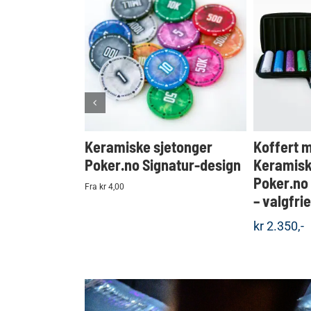
KJØP
Detaljer
Keramiske sjetonger
Koffert 
Poker.no Signatur-design
Keramisk
Poker.no
Fra kr 4,00
– valgfri
kr
2.350,-