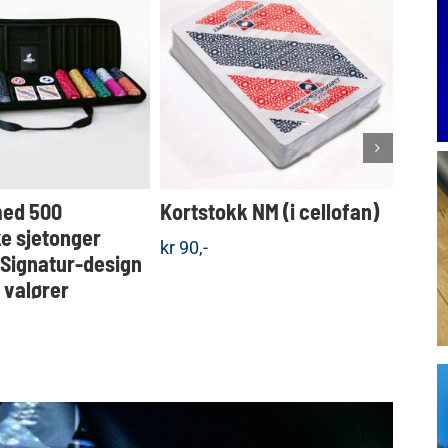
Dette
KJØP
KJØP
produktet
Detaljer
Detaljer
har
flere
varianter.
Alternativene
kan
velges
med 500
Kortstokk NM (i cellofan)
Koff
på
produktsiden
e sjetonger
sjet
kr
90,-
 Signatur-design
valgf
e valører
kr
1.5