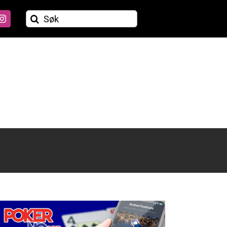
Søk
etter: