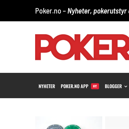
Skip
Poker.no –
Nyheter, pokerutstyr 
to
content
NYHETER
POKER.NO APP
BLOGGER
NY!