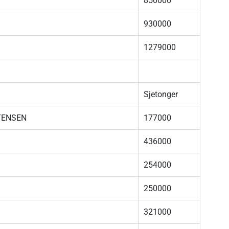
850000
930000
1279000
Sjetonger
TENSEN
177000
436000
254000
250000
321000