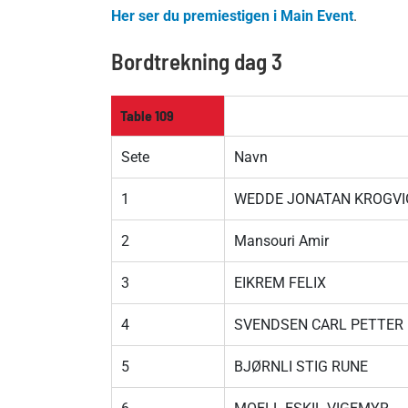
Her ser du premiestigen i Main Event
.
Bordtrekning dag 3
Table 109
Sete
Navn
1
WEDDE JONATAN KROGVI
2
Mansouri Amir
3
EIKREM FELIX
4
SVENDSEN CARL PETTER
5
BJØRNLI STIG RUNE