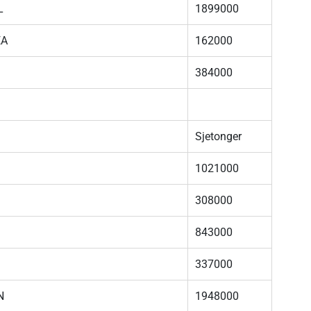
L
1899000
EA
162000
384000
Sjetonger
1021000
308000
843000
337000
N
1948000