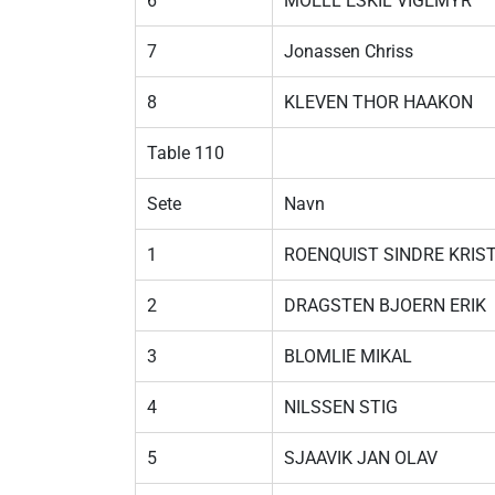
6
MOELL ESKIL VIGEMYR
7
Jonassen Chriss
8
KLEVEN THOR HAAKON
Table 110
Sete
Navn
1
ROENQUIST SINDRE KRIS
2
DRAGSTEN BJOERN ERIK
3
BLOMLIE MIKAL
4
NILSSEN STIG
5
SJAAVIK JAN OLAV