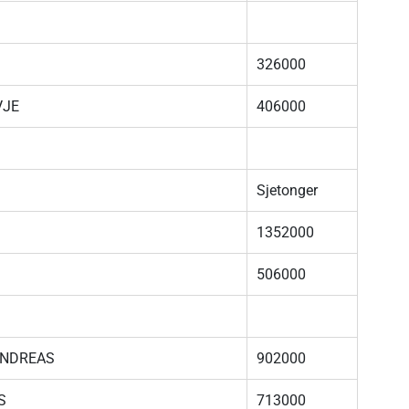
326000
VJE
406000
Sjetonger
1352000
506000
ANDREAS
902000
S
713000