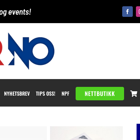
og events!
NETTBUTIKK
NYHETSBREV
TIPS OSS!
NPF