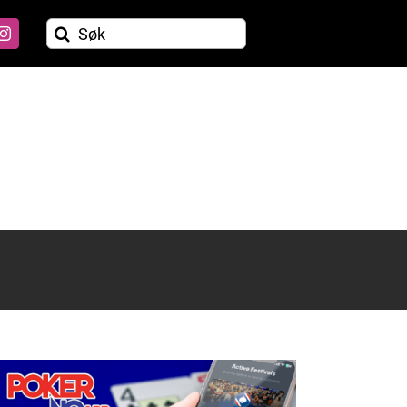
Søk
etter: