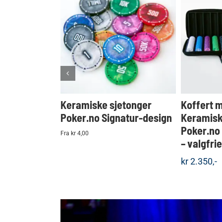
KJØP
Detaljer
Keramiske sjetonger
Koffert 
Poker.no Signatur-design
Keramisk
Poker.no
Fra kr 4,00
– valgfri
kr
2.350,-