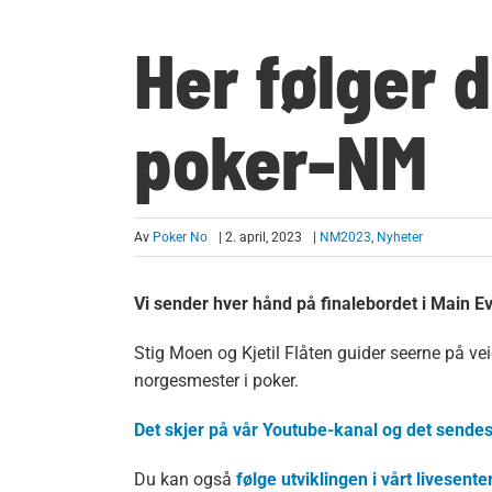
Her følger d
poker-NM
Av
Poker No
| 2. april, 2023
|
NM2023
,
Nyheter
Vi sender hver hånd på finalebordet i Main E
Stig Moen og Kjetil Flåten guider seerne på veie
norgesmester i poker.
Det skjer på vår Youtube-kanal og det sendes
Du kan også
følge utviklingen i vårt livesente