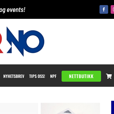
og events!
NETTBUTIKK
NYHETSBREV
TIPS OSS!
NPF