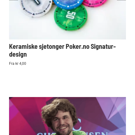
Keramiske sjetonger Poker.no Signatur-
Ko
design
Po
Fra kr 4,00
kr