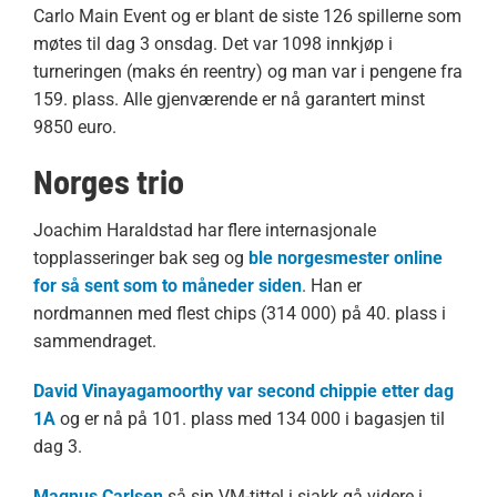
Carlo Main Event og er blant de siste 126 spillerne som
møtes til dag 3 onsdag. Det var 1098 innkjøp i
turneringen (maks én reentry) og man var i pengene fra
159. plass. Alle gjenværende er nå garantert minst
9850 euro.
Norges trio
Joachim Haraldstad har flere internasjonale
topplasseringer bak seg og
ble norgesmester online
for så sent som to måneder siden
. Han er
nordmannen med flest chips (314 000) på 40. plass i
sammendraget.
David Vinayagamoorthy var second chippie etter dag
1A
og er nå på 101. plass med 134 000 i bagasjen til
dag 3.
Magnus Carlsen
så sin VM-tittel i sjakk gå videre i