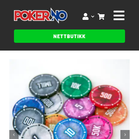
Skip
to
Togg
content
NETTBUTIKK
Navig
KJØP
Detaljer