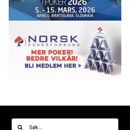
Søk
etter: