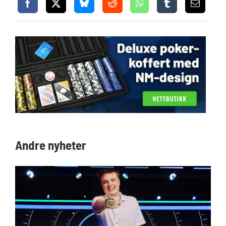
Andre nyheter