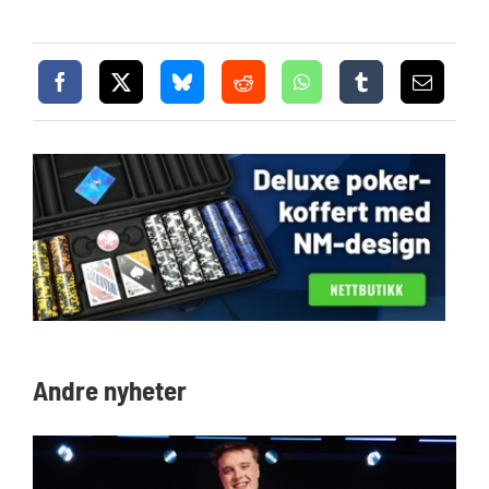
Andre nyheter