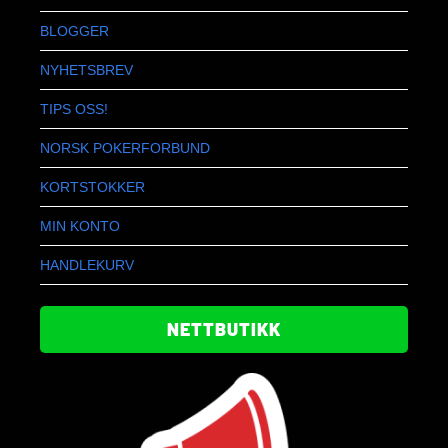
BLOGGER
NYHETSBREV
TIPS OSS!
NORSK POKERFORBUND
KORTSTOKKER
MIN KONTO
HANDLEKURV
NETTBUTIKK