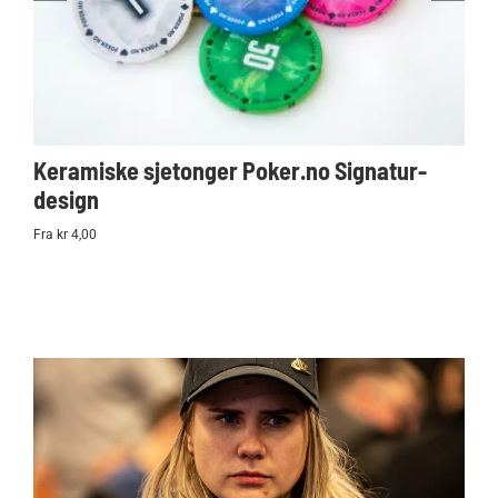
Keramiske sjetonger Poker.no Signatur-
Ko
design
Po
Fra kr 4,00
kr