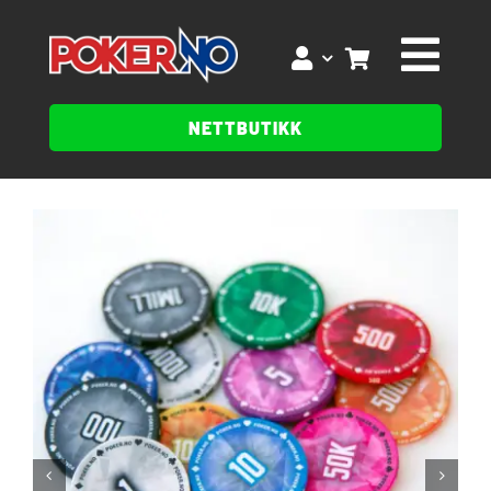
Skip
to
Togg
content
NETTBUTIKK
Navig
KJØP
Detaljer