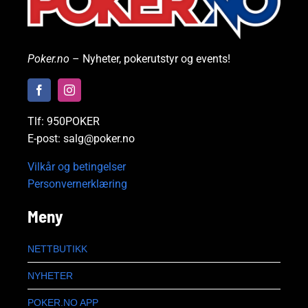
Poker.no
– Nyheter, pokerutstyr og events!
Tlf: 950POKER
E-post: salg@poker.no
Vilkår og betingelser
Personvernerklæring
Meny
NETTBUTIKK
NYHETER
POKER.NO APP