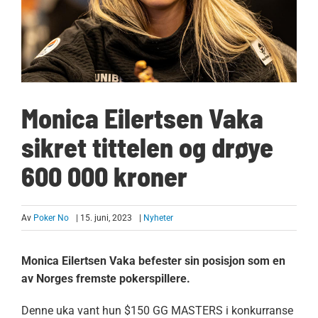
Monica Eilertsen Vaka
sikret tittelen og drøye
600 000 kroner
Av
Poker No
| 15. juni, 2023
|
Nyheter
Monica Eilertsen Vaka befester sin posisjon som en
av Norges fremste pokerspillere.
Denne uka vant hun $150 GG MASTERS i konkurranse