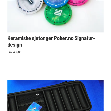
Keramiske sjetonger Poker.no Signatur-
Ko
design
Po
Fra kr 4,00
kr