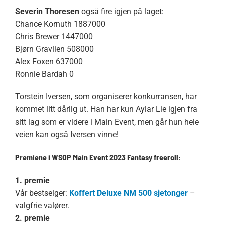
Severin Thoresen
også fire igjen på laget:
Chance Kornuth 1887000
Chris Brewer 1447000
Bjørn Gravlien 508000
Alex Foxen 637000
Ronnie Bardah 0
Torstein Iversen, som organiserer konkurransen, har
kommet litt dårlig ut. Han har kun Aylar Lie igjen fra
sitt lag som er videre i Main Event, men går hun hele
veien kan også Iversen vinne!
Premiene i WSOP Main Event 2023 Fantasy freeroll:
1. premie
Vår bestselger:
Koffert Deluxe NM 500 sjetonger
–
valgfrie valører.
2. premie